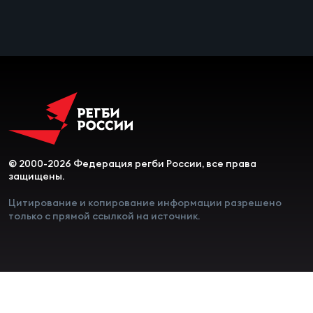
Чем
сне
Чем
сне
Кубо
Муж
© 2000-2026 Федерация регби России, все права
защищены.
Кубо
Цитирование и копирование информации разрешено
только с прямой ссылкой на источник.
Жен