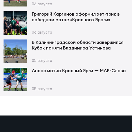
Фин
06 августа
Цен
Григорий Каргинов оформил хет-трик в
победном матче «Красного Яра-м»
Фин
06 августа
Дет
В Калининградской области завершился
Кубок памяти Владимира Устинова
ЖЕНС
Сту
05 августа
Чем
Анонс матча Красный Яр-м ー МАР-Слава
Рег
стр
05 августа
Чем
Все
Кубо
Суд