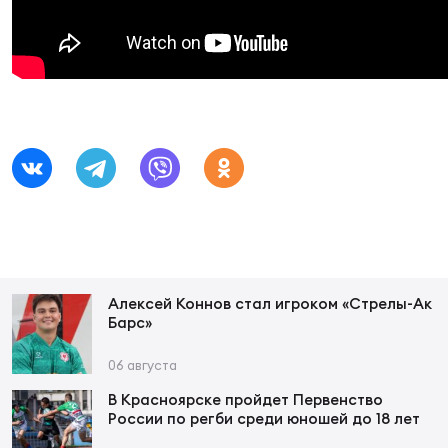
Суп
Поп
Сбо
ОТПРАВИТЬ
Регионы
Выс
Пра
Рус
Сборные
Лиг
Нац
Антидопинг
ЖЕНС
Чем
Кон
Магазин
Сбо
ком
Кубо
Алексей Коннов стал игроком «Стрелы-Ак
Контакты
Барс»
Сбо
РЕГБИ
06 августа
Высш
В Красноярске пройдет Первенство
России по регби среди юношей до 18 лет
Ист