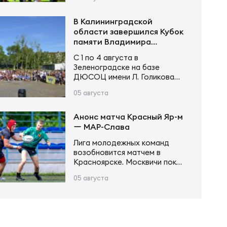
«Красный Яр-м» с первых
«Приморец-ОН»; Сборная
минут завладел инициативой и
Краснодарской области;…
не оставил сопернику
В Калининградской
шансов. Счёт открыл Андрей
области завершился Кубок
Поселягин, после чего
памяти Владимира
Григорий Каргинов трижды
Устинова
С 1 по 4 августа в
поразил зачётное поле
Зеленоградске на базе
соперника, оформив хет-трик.
ДЮСОЦ имени Л. Голикова
Ещё одну попытку в первой
состоялся Кубок памяти
половине встречи занёс Егор
05 августа
Владимира Сергеевича
Толкалов, а Иван Чупров был
Устинова. В соревнованиях
безупречен…
приняли участие более 20
Анонс матча Красный Яр-м
команд в трех возрастных
ー МАР-Слава
категориях. Итоги турнира
Лига молодежных команд
Мальчики и девочки до 12 лет
возобновится матчем в
(2015–2016 г. р.): Мальчики и
Красноярске. Москвичи пока
девочки до 14 лет (2013–2014
возглавляют турнирную
г. р.): Юноши и девушки до 16…
05 августа
таблицу, имея в своем активе
20 очков после 6 матчей.
Красноярцы занимают 4-е
место, у них 13 очков в тех же
6 матчах. В игре первого