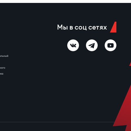
круга «МАР-Слава» одержала
уверенную победу 43:14.
Красный Яр-м – МАР-Слава 6
августа 11:00 Красноярск,
стадион «Красный Яр» Судья…
Мы в соц сетях