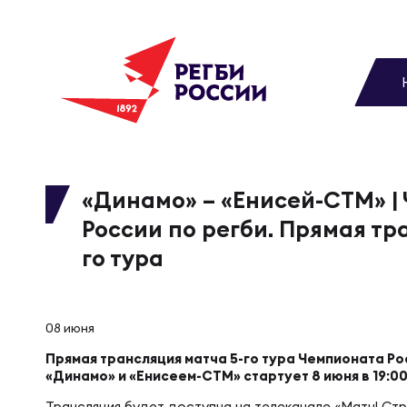
До
Новости
Вы
МУЖС
ВИДЕ
УПРА
МУЖС
Матчи
«Динамо» – «Енисей-СТМ» |
России по регби. Прямая тр
Чем
Цел
Сбо
Турниры
го тура
ФОТО
Куб
Стр
Сбо
Медиа
08 июня
ЖУРНА
Прямая трансляция матча 5-го тура Чемпионата Ро
Спа
Выс
Сбо
«Динамо» и «Енисеем-СТМ» стартует 8 июня в 19:0
Федерация
Трансляция будет доступна на телеканале «Матч! Стр