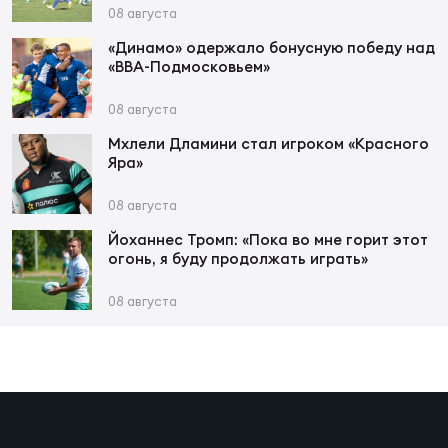
Фин
08 августа
Цен
«Динамо» одержало бонусную победу над
«ВВА-Подмосковьем»
Фин
08 августа
Дет
Мхлели Дламини стал игроком «Красного
Яра»
ЖЕНС
Сту
08 августа
Чем
Йоханнес Тромп: «Пока во мне горит этот
огонь, я буду продолжать играть»
Рег
стр
08 августа
Чем
Все
Кубо
Суд