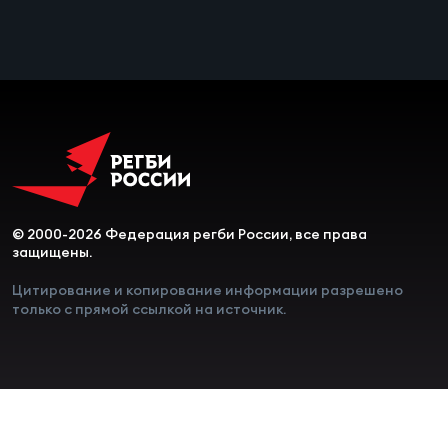
Чем
сне
Чем
сне
Кубо
Муж
© 2000-2026 Федерация регби России, все права
защищены.
Кубо
Цитирование и копирование информации разрешено
только с прямой ссылкой на источник.
Жен