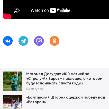
Суп
Поп
Сбо
ОТПРАВИТЬ
Регионы
Выс
Пра
Рус
Сборные
Лиг
Нац
Антидопинг
ЖЕНС
Чем
Кон
Магазин
Сбо
ком
Кубо
Магомед Давудов: «100 матчей за
Контакты
«Стрелу-Ак Барс» – наследие, о котором
Сбо
буду вспоминать спустя годы»
РЕГБИ
08 августа
Высш
«Балтийский Шторм» одержал победу над
«Ротором»
Ист