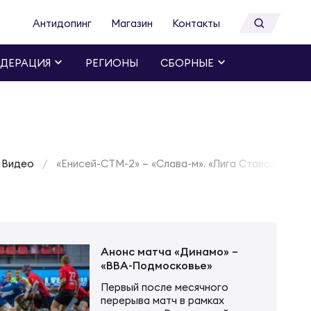
Антидопинг
Магазин
Контакты
ДЕРАЦИЯ
РЕГИОНЫ
СБОРНЫЕ
Видео
«Енисей-СТМ-2» – «Слава-м». «Лига Ставок –Че
Анонс матча «Динамо» –
«ВВА-Подмосковье»
Первый после месячного
перерыва матч в рамках