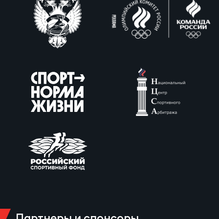
Юно
Еди
про
Пер
ОФИЦ
Пер
Зал
Пер
Айд
Перв
Док
Пер
Партнеры и спонсоры