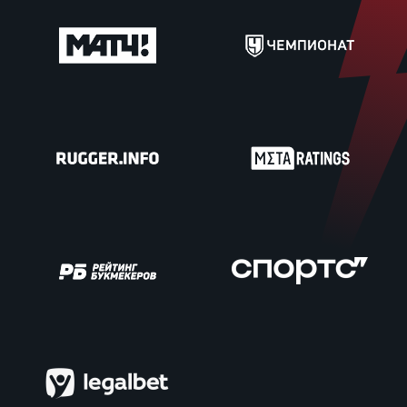
Чем
рег
Чем
рег
Куб
Муж
Куб
Жен