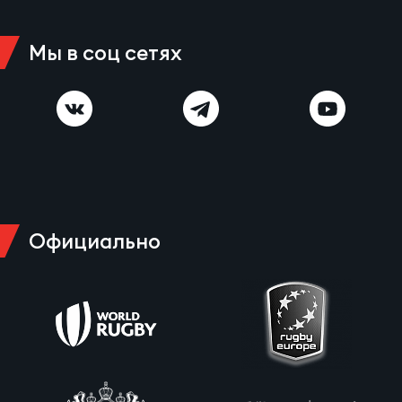
Фед
регб
Экс
Мы в соц сетях
Пер
Фон
Перв
ПРОГ
Перв
Официально
Ака
Все
по р
Нов
ЮНОШ
Зай