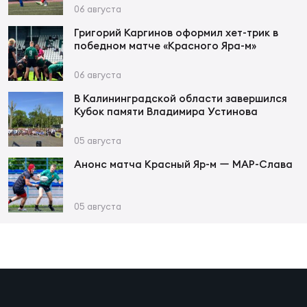
Фин
06 августа
Цен
Григорий Каргинов оформил хет-трик в
победном матче «Красного Яра-м»
Фин
06 августа
Дет
В Калининградской области завершился
Кубок памяти Владимира Устинова
ЖЕНС
Сту
05 августа
Чем
Анонс матча Красный Яр-м ー МАР-Слава
Рег
стр
05 августа
Чем
Все
Кубо
Суд