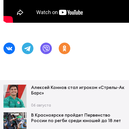
Суп
Поп
Сбо
ОТПРАВИТЬ
Регионы
Выс
Пра
Рус
Сборные
Лиг
Нац
Антидопинг
ЖЕНС
Чем
Кон
Магазин
Сбо
ком
Кубо
Алексей Коннов стал игроком «Стрелы-Ак
Контакты
Барс»
Сбо
РЕГБИ
06 августа
Высш
В Красноярске пройдет Первенство
России по регби среди юношей до 18 лет
Ист