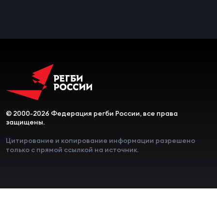
Чем
сне
Чем
сне
Кубо
Муж
© 2000-2026 Федерация регби России, все права
защищены.
Кубо
Цитирование и копирование информации разрешено
только с прямой ссылкой на источник.
Жен