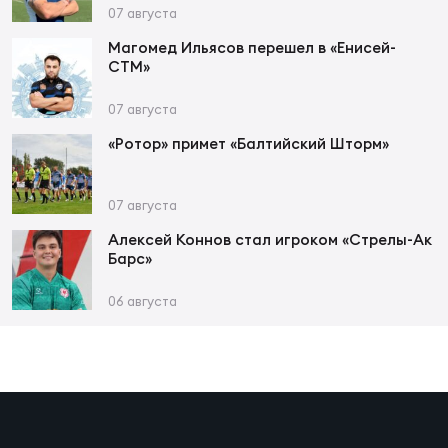
Фин
07 августа
Цен
Магомед Ильясов перешел в «Енисей-
СТМ»
Фин
07 августа
Дет
«Ротор» примет «Балтийский Шторм»
ЖЕНС
Сту
07 августа
Чем
Алексей Коннов стал игроком «Стрелы-Ак
Барс»
Рег
стр
06 августа
Чем
Все
Кубо
Суд