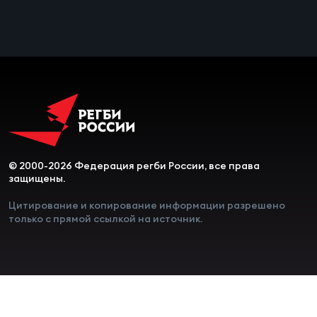
Чем
сне
Чем
сне
Кубо
Муж
© 2000-2026 Федерация регби России, все права
защищены.
Кубо
Цитирование и копирование информации разрешено
только с прямой ссылкой на источник.
Жен