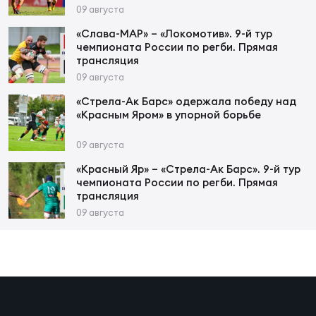
Фин
09 августа
Цен
«Слава-МАР» – «Локомотив». 9-й тур
чемпионата России по регби. Прямая
Фин
трансляция
09 августа
Дет
«Стрела-Ак Барс» одержала победу над
«Красным Яром» в упорной борьбе
ЖЕНС
Сту
09 августа
Чем
«Красный Яр» – «Стрела-Ак Барс». 9-й тур
чемпионата России по регби. Прямая
Рег
трансляция
стр
09 августа
Чем
Все
Кубо
Суд