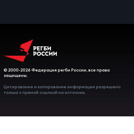
Чем
сне
Чем
сне
Кубо
Муж
© 2000-2026 Федерация регби России, все права
защищены.
Кубо
Цитирование и копирование информации разрешено
только с прямой ссылкой на источник.
Жен