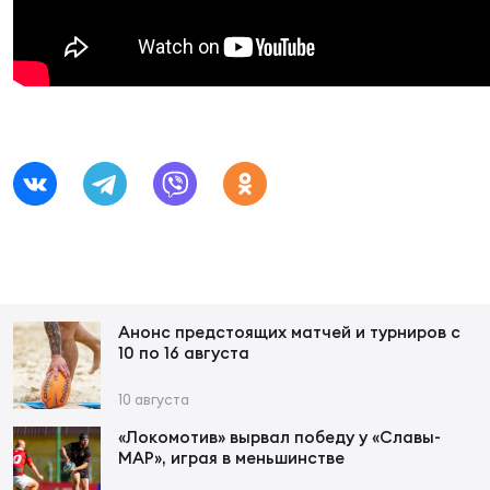
Суп
Поп
Сбо
ОТПРАВИТЬ
Регионы
Выс
Пра
Рус
Сборные
Лиг
Нац
Антидопинг
ЖЕНС
Чем
Кон
Магазин
Сбо
ком
Кубо
Анонс предстоящих матчей и турниров с
Контакты
10 по 16 августа
Сбо
РЕГБИ
10 августа
Высш
«Локомотив» вырвал победу у «Славы-
МАР», играя в меньшинстве
Ист