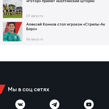
Фед
«Ротор» примет «Балтийский Шторм»
регб
Экс
07 августа
Пер
Алексей Коннов стал игроком «Стрелы-Ак
Барс»
Фон
06 августа
Перв
ПРОГ
Перв
Ака
Все
по р
Нов
Мы в соц сетях
ЮНОШ
Зай