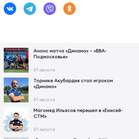
Фин
Цен
Фин
Дет
ЖЕНС
Анонс матча «Динамо» – «ВВА-
Подмосковье»
Сту
07 августа
Чем
Торнике Акубардия стал игроком
Рег
«Динамо»
стр
Чем
07 августа
Магомед Ильясов перешел в «Енисей-
Все
СТМ»
Кубо
07 августа
Суд