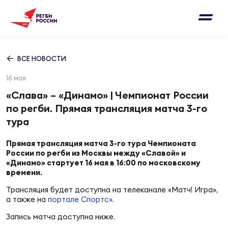
Письмо на region@rugby.ru
Подписка на новости от Федерации регби
Добавление матчей в календарь
России
Выберите категорию совернований
ВСЕ НОВОСТИ
Новости
16 мая
Мужские
МУЖС
ВИДЕ
УПРА
МУЖС
«Слава» – «Динамо» | Чемпионат России
Матчи
по регби. Прямая трансляция матча 3-го
Женские
тура
Согласен на обработку персональных
Чем
Цел
Сбо
данных
Турниры
ФОТО
Прямая трансляция матча 3-го тура Чемпионата
России по регби из Москвы между «Славой» и
«Динамо» стартует 16 мая в 16:00 по московскому
Куб
Стр
Сбо
ОТПРАВИТЬ
времени.
Медиа
Трансляция будет доступна на телеканале «Матч! Игра»,
ЖУРНА
а также на
портале Спортс».
Спа
Выс
Сбо
Согласен на обработку персональных
Федерация
данных
Запись матча доступна ниже.