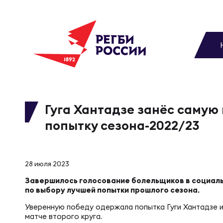
До
Новости
Вы
МУЖС
ВИДЕ
УПРА
МУЖС
Матчи
Гуга Хантадзе занёс самую
попытку сезона-2022/23
Чем
Цел
Сбо
Турниры
ФОТО
Куб
Стр
Сбо
28 июля 2023
Медиа
Завершилось голосование болельщиков в социаль
ЖУРНА
по выбору лучшей попытки прошлого сезона.
Спа
Выс
Сбо
Федерация
Уверенную победу одержала попытка Гуги Хантадзе и
матче второго круга.