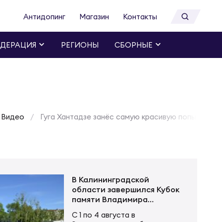
Антидопинг
Магазин
Контакты
ДЕРАЦИЯ
РЕГИОНЫ
СБОРНЫЕ
Видео
Гуга Хантадзе занёс самую красивую попытку се
В Калининградской
области завершился Кубок
памяти Владимира
Устинова
С 1 по 4 августа в