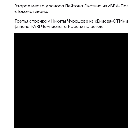
Суп
Поп
Сбо
Второе место у заноса Лейтона Экстина из «ВВА-Под
Регионы
«Локомотивом».
Третья строчка у Никиты Чурашова из «Енисея-СТМ» и
Выс
Пра
Рус
финале PARI Чемпионата России по регби.
Сборные
Лиг
Нац
Антидопинг
ЖЕНС
Чем
Кон
Магазин
Сбо
Кубо
Контакты
РЕГБИ
Сбо
Высш
Ист