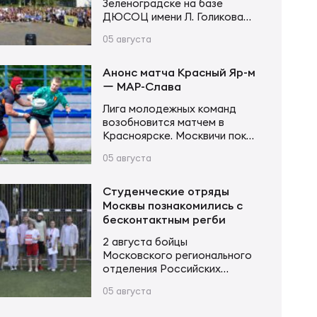
Зеленоградске на базе
ДЮСОЦ имени Л. Голикова
состоялся Кубок памяти
05 августа
Владимира Сергеевича
Устинова. В соревнованиях
приняли участие более 20
Анонс матча Красный Яр-м
команд в трех возрастных
ー МАР-Слава
категориях. Итоги турнира
Лига молодежных команд
Мальчики и девочки до 12 лет
возобновится матчем в
(2015–2016 г. р.): Мальчики и
Красноярске. Москвичи пока
девочки до 14 лет (2013–2014
возглавляют турнирную
г. р.): Юноши и девушки до 16…
05 августа
таблицу, имея в своем активе
20 очков после 6 матчей.
Красноярцы занимают 4-е
Студенческие отряды
место, у них 13 очков в тех же
Москвы познакомились с
6 матчах. В игре первого
бесконтактным регби
круга «МАР-Слава» одержала
2 августа бойцы
уверенную победу 43:14.
Московского регионального
Красный Яр-м – МАР-Слава 6
отделения Российских
августа 11:00 Красноярск,
студенческих отрядов
стадион «Красный Яр» Судья…
05 августа
приняли участие в Фестивале
народных игр трудового