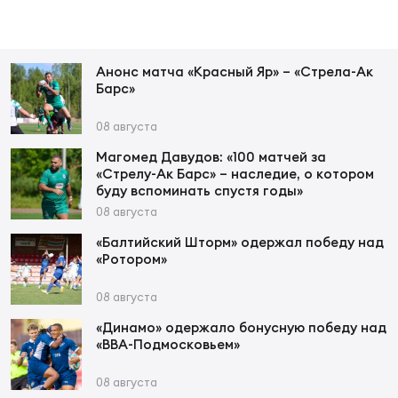
Зак
Перв
Анонс матча «Красный Яр» – «Стрела-Ак
Пра
Барс»
Пер
08 августа
Ант
Все
Магомед Давудов: «100 матчей за
«Стрелу-Ак Барс» – наследие, о котором
буду вспоминать спустя годы»
08 августа
Все
«Балтийский Шторм» одержал победу над
«Ротором»
08 августа
ДРУГ
«Динамо» одержало бонусную победу над
«ВВА-Подмосковьем»
Про
08 августа
202