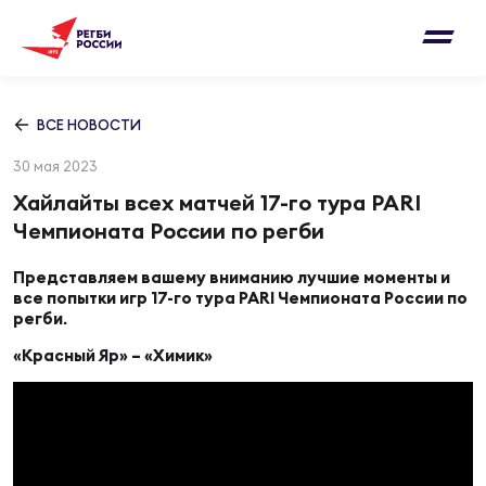
Письмо на region@rugby.ru
Подписка на новости от Федерации регби
Добавление матчей в календарь
России
Выберите категорию совернований
ВСЕ НОВОСТИ
Новости
30 мая 2023
Мужские
МУЖС
ВИДЕ
УПРА
МУЖС
Хайлайты всех матчей 17-го тура PARI
Матчи
Чемпионата России по регби
Женские
Согласен на обработку персональных
Чем
Цел
Сбо
Представляем вашему вниманию лучшие моменты и
данных
Турниры
все попытки игр 17-го тура PARI Чемпионата России по
ФОТО
регби.
Куб
Стр
Сбо
«Красный Яр» – «Химик»
ОТПРАВИТЬ
Медиа
ЖУРНА
Спа
Выс
Сбо
Согласен на обработку персональных
Федерация
данных