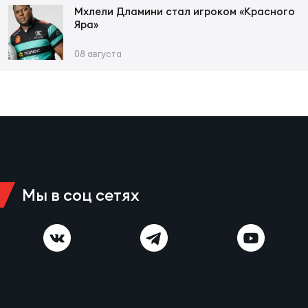
Мхлели Дламини стал игроком «Красного
Яра»
Чем
08 августа
рег
Чем
рег
Куб
Мы в соц сетях
Муж
Куб
Жен