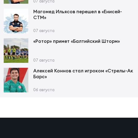
Фин
07 августа
Магомед Ильясов перешел в «Енисей-
Цен
СТМ»
Фин
07 августа
Дет
«Ротор» примет «Балтийский Шторм»
ЖЕНС
Сту
07 августа
Алексей Коннов стал игроком «Стрелы-Ак
Чем
Барс»
Рег
стр
06 августа
Чем
Все
Кубо
Суд