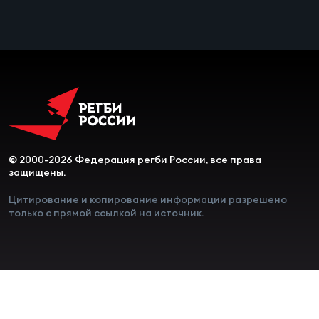
Чем
сне
Чем
сне
Кубо
Муж
© 2000-2026 Федерация регби России, все права
защищены.
Цитирование и копирование информации разрешено
Кубо
только с прямой ссылкой на источник.
Жен