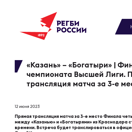
До
Новости
Вы
МУЖС
ВИДЕ
УПРА
МУЖС
Матчи
«Казань» – «Богатыри» | Фи
чемпионата Высшей Лиги. 
Чем
Цел
Сбо
Турниры
трансляция матча за 3-е ме
ФОТО
Куб
Стр
Сбо
Медиа
12 июня 2023
ЖУРНА
Прямая трансляция матча за 3-е место Финала че
Спа
Выс
Сбо
между
«Казанью» и «Богатырями» из Краснодара ст
Федерация
времени. Встреча будет транслироваться в офиц