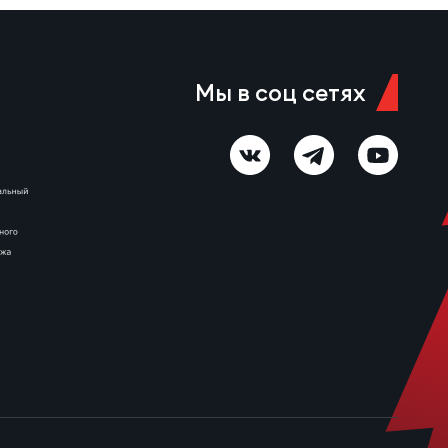
круга «МАР-Слава» одержала
уверенную победу 43:14.
Красный Яр-м – МАР-Слава 6
августа 11:00 Красноярск,
стадион «Красный Яр» Судья…
Мы в соц сетях