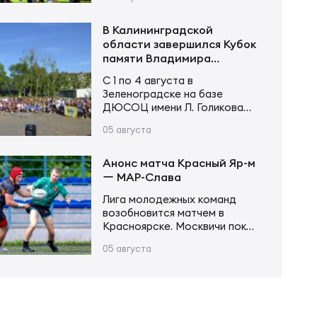
«Красный Яр-м» с первых
«Приморец-ОН»; Сборная
минут завладел инициативой и
Краснодарской области;…
не оставил сопернику
В Калининградской
шансов. Счёт открыл Андрей
области завершился Кубок
Поселягин, после чего
памяти Владимира
Григорий Каргинов трижды
Устинова
С 1 по 4 августа в
поразил зачётное поле
Зеленоградске на базе
соперника, оформив хет-трик.
ДЮСОЦ имени Л. Голикова
Ещё одну попытку в первой
состоялся Кубок памяти
половине встречи занёс Егор
05 августа
Владимира Сергеевича
Толкалов, а Иван Чупров был
Устинова. В соревнованиях
безупречен…
приняли участие более 20
Анонс матча Красный Яр-м
команд в трех возрастных
ー МАР-Слава
категориях. Итоги турнира
Лига молодежных команд
Мальчики и девочки до 12 лет
возобновится матчем в
(2015–2016 г. р.): Мальчики и
Красноярске. Москвичи пока
девочки до 14 лет (2013–2014
возглавляют турнирную
г. р.): Юноши и девушки до 16…
05 августа
таблицу, имея в своем активе
20 очков после 6 матчей.
Красноярцы занимают 4-е
место, у них 13 очков в тех же
6 матчах. В игре первого