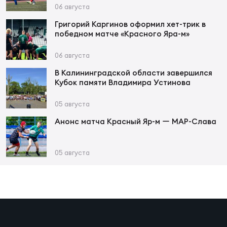
Фин
06 августа
Цен
Григорий Каргинов оформил хет-трик в
победном матче «Красного Яра-м»
Фин
06 августа
Дет
В Калининградской области завершился
Кубок памяти Владимира Устинова
ЖЕНС
Сту
05 августа
Чем
Анонс матча Красный Яр-м ー МАР-Слава
Рег
стр
05 августа
Чем
Все
Кубо
Суд