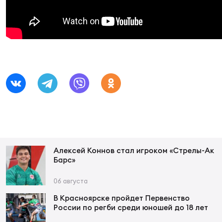
Суп
Поп
Сбо
ОТПРАВИТЬ
Регионы
Выс
Пра
Рус
Сборные
Лиг
Нац
Антидопинг
ЖЕНС
Чем
Кон
Магазин
Сбо
ком
Кубо
Алексей Коннов стал игроком «Стрелы-Ак
Контакты
Барс»
Сбо
РЕГБИ
06 августа
Высш
В Красноярске пройдет Первенство
России по регби среди юношей до 18 лет
Ист