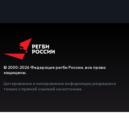
Чем
сне
Чем
сне
Кубо
Муж
© 2000-2026 Федерация регби России, все права
защищены.
Кубо
Цитирование и копирование информации разрешено
только с прямой ссылкой на источник.
Жен