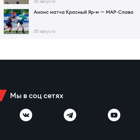
Фед
05 августа
регб
Анонс матча Красный Яр-м ー МАР-Слава
Экс
Пер
05 августа
Фон
Перв
ПРОГ
Перв
Ака
Мы в соц сетях
Все
по р
Нов
ЮНОШ
Зай