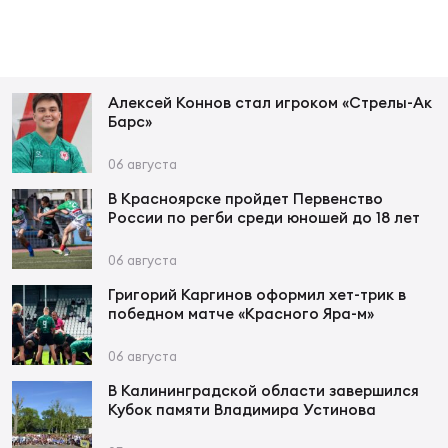
Фин
Цен
Фин
Алексей Коннов стал игроком «Стрелы-Ак
Дет
Барс»
ЖЕНС
06 августа
Сту
В Красноярске пройдет Первенство
России по регби среди юношей до 18 лет
Чем
Рег
06 августа
стр
Григорий Каргинов оформил хет-трик в
Чем
победном матче «Красного Яра-м»
Все
06 августа
Кубо
В Калининградской области завершился
Кубок памяти Владимира Устинова
Суд