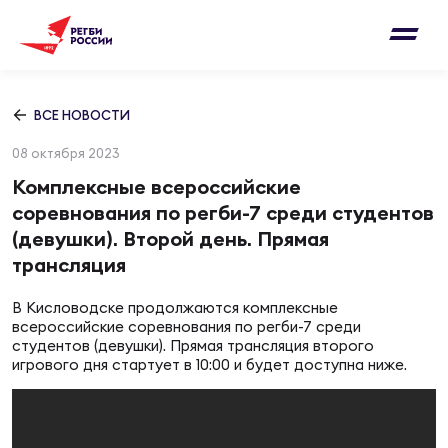
Письмо на region@rugby.ru
Подписка на новости от Федерации регби
Добавление матчей в календарь
России
Выберите категорию совернований
ВСЕ НОВОСТИ
Новости
08 октября 2023
Мужские
МУЖС
ВИДЕ
УПРА
МУЖС
Комплексные всероссийские
Матчи
соревнования по регби-7 среди студентов
Женские
(девушки). Второй день. Прямая
Согласен на обработку персональных
Чем
Цел
Сбо
трансляция
данных
Турниры
ФОТО
В Кисловодске продолжаются комплексные
Куб
Стр
Сбо
всероссийские соревнования по регби-7 среди
ОТПРАВИТЬ
Медиа
студентов (девушки). Прямая трансляция второго
игрового дня стартует в 10:00 и будет доступна ниже.
ЖУРНА
Спа
Выс
Сбо
Согласен на обработку персональных
Федерация
данных