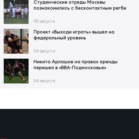
Фин
Студенческие отряды Москвы
познакомились с бесконтактным регби
Цен
Фин
05 августа
Проект «Выходи играть» вышел на
Дет
федеральный уровень
ЖЕНС
04 августа
Сту
Никита Арлашов на правах аренды
перешел в «ВВА-Подмосковье»
Чем
Рег
04 августа
стр
Чем
Все
Кубо
Суд