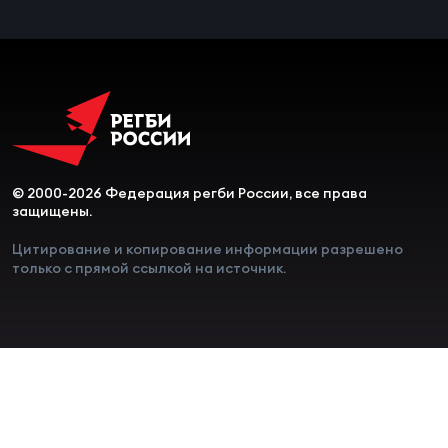
Чем
сне
Чем
сне
Кубо
© 2000-2026 Федерация регби России, все права
защищены.
Муж
Цитирование и копирование информации разрешено
только с прямой ссылкой на источник.
Кубо
Жен