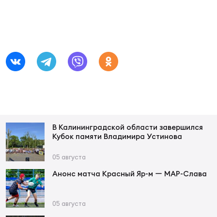
Суп
Поп
Сбо
ОТПРАВИТЬ
Регионы
Выс
Пра
Рус
Сборные
Лиг
Нац
Антидопинг
ЖЕНС
Чем
Кон
Магазин
Сбо
ком
В Калининградской области завершился
Кубок памяти Владимира Устинова
Кубо
Контакты
05 августа
Сбо
РЕГБИ
Анонс матча Красный Яр-м ー МАР-Слава
Высш
05 августа
Ист