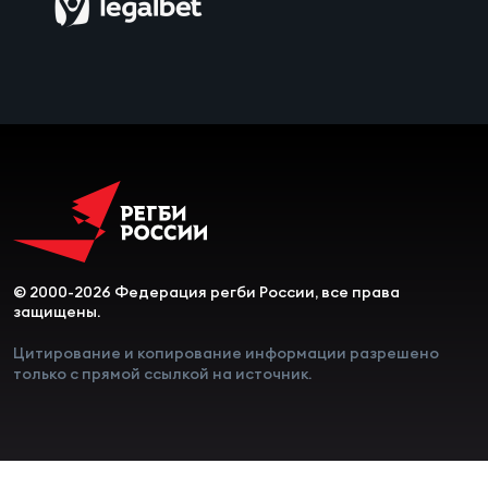
Чем
сне
Чем
сне
Кубо
Муж
© 2000-2026 Федерация регби России, все права
защищены.
Кубо
Жен
Цитирование и копирование информации разрешено
только с прямой ссылкой на источник.