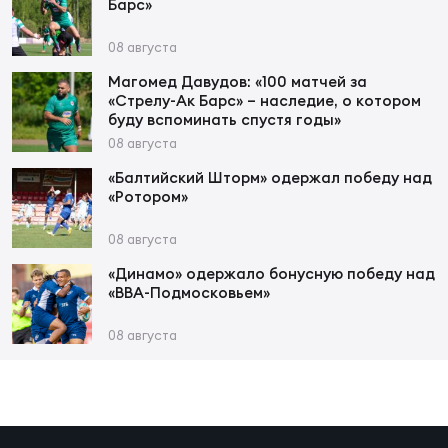
Фин
Барс»
Цен
08 августа
Фин
Магомед Давудов: «100 матчей за
«Стрелу-Ак Барс» – наследие, о котором
Дет
буду вспоминать спустя годы»
08 августа
ЖЕНС
«Балтийский Шторм» одержал победу над
Сту
«Ротором»
Чем
08 августа
Рег
«Динамо» одержало бонусную победу над
стр
«ВВА-Подмосковьем»
Чем
08 августа
Все
Кубо
Суд