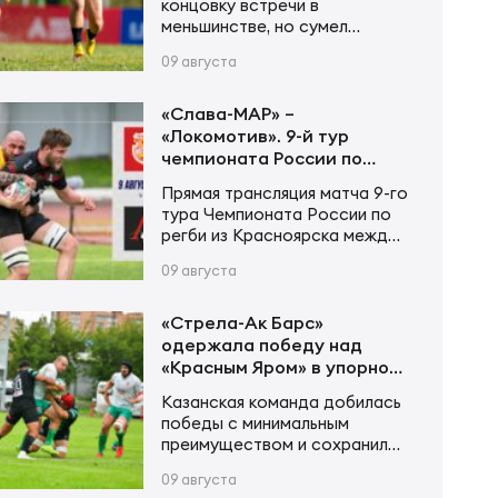
концовку встречи в
меньшинстве, но сумел
удержать преимущество и
09 августа
одержать победу над
«Славой-МАР» — 26:18.
«Локомотив» открыл счёт уже
«Слава-МАР» –
на 2-й минуте: после мощной
«Локомотив». 9-й тур
атаки попытку занёс Павел
чемпионата России по
Сошин, а Сергей Янюшкин
регби. Прямая трансляция
Прямая трансляция матча 9-го
точно исполнил реализацию.
тура Чемпионата России по
«Слава-МАР» ответила
регби из Красноярска между
штрафным Яна Баженова,
«Славой-МАР» и
однако затем гости вновь
09 августа
«Локомотивом» стартует 9
увеличили преимущество. На
августа в 16:00 по
23-й минуте после атаки на…
московскому времени.
«Стрела-Ак Барс»
Трансляция будет
одержала победу над
доступна на портале
«Красным Яром» в упорной
Спортс».
борьбе
Казанская команда добилась
победы с минимальным
преимуществом и сохранила
за собой четыре очка, а
09 августа
«Красный Яр» получил бонус