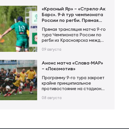
защиты. Команды долго не
могли открыть счёт, и первые
«Красный Яр» – «Стрела-Ак
очки были набраны лишь на
Барс». 9-й тур чемпионата
25-й минуте. В дальнейшем
России по регби. Прямая
соперники обменялись
трансляция
Прямая трансляция матча 9-го
точными штрафными:
тура Чемпионата России по
Джейсон Таумалоло и Кобус
регби из Красноярска между
Мараис были точны с ударов
«Красным Яром» и «Стрелой-
по воротам. Перед самым
09 августа
Ак Барс» стартует 9 августа
перерывом «Стрела-Ак…
в 12:00 по московскому
времени. Трансляция будет
Анонс матча «Слава-МАР»
доступна на портале
– «Локомотив»
Спортс».
Программу 9-го тура закроет
крайне принципиальное
противостояние на стадионе
«Слава». Обе команды, с
08 августа
бОльшей долей вероятности,
на втором этапе будут
бороться за места с 5 по 7, а
это значит, что крайне важно
будет занять 5-ю строчку,
чтобы обе встречи провести