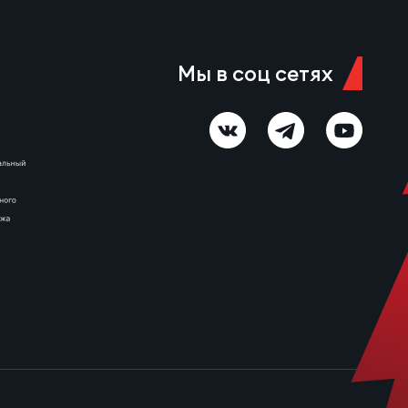
дома. «Славянам» крайне
важно заработать в этой
встрече хоть какие-то очки,
дабы сохранить надежду…
Мы в соц сетях