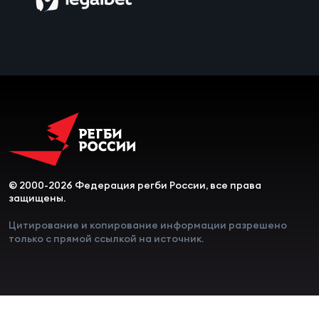
Чем
сне
Чем
сне
Кубо
Муж
© 2000-2026 Федерация регби России, все права
защищены.
Кубо
Жен
Цитирование и копирование информации разрешено
только с прямой ссылкой на источник.