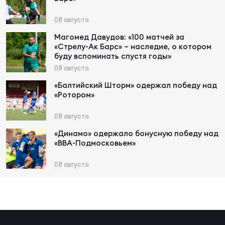
Фин
08 августа
Цен
Фин
Магомед Давудов: «100 матчей за
«Стрелу-Ак Барс» – наследие, о котором
буду вспоминать спустя годы»
Дет
08 августа
ЖЕНС
«Балтийский Шторм» одержал победу над
«Ротором»
Сту
08 августа
Чем
Рег
«Динамо» одержало бонусную победу над
«ВВА-Подмосковьем»
стр
Чем
08 августа
Все
Кубо
Суд