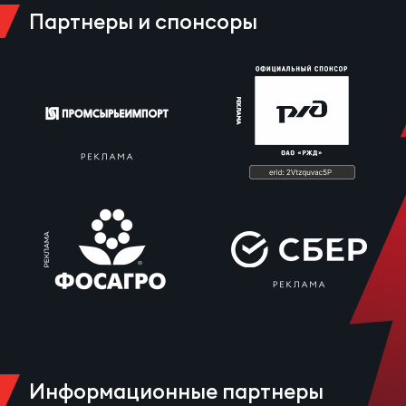
Зак
Партнеры и спонсоры
Перв
Пра
Пер
Ант
Все
Все
ДРУГ
Про
Информационные партнеры
202