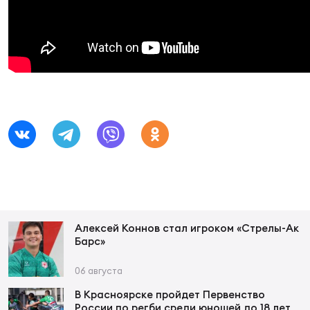
Суп
Поп
Сбо
ОТПРАВИТЬ
Регионы
Выс
Пра
Рус
Сборные
Лиг
Нац
Антидопинг
ЖЕНС
Чем
Кон
Магазин
Сбо
ком
Кубо
Контакты
Сбо
Алексей Коннов стал игроком «Стрелы-Ак
Барс»
РЕГБИ
Высш
06 августа
Ист
В Красноярске пройдет Первенство
России по регби среди юношей до 18 лет