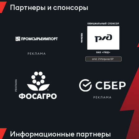
Зак
Партнеры и спонсоры
Перв
Пра
Пер
Ант
Все
Все
ДРУГ
Про
Информационные партнеры
202