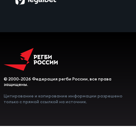
Чем
сне
Чем
сне
Кубо
Муж
© 2000-2026 Федерация регби России, все права
защищены.
Кубо
Жен
Цитирование и копирование информации разрешено
только с прямой ссылкой на источник.