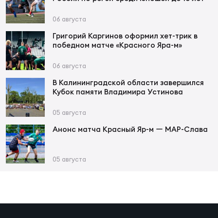
Фин
06 августа
Цен
Фин
Григорий Каргинов оформил хет-трик в
победном матче «Красного Яра-м»
Дет
06 августа
ЖЕНС
В Калининградской области завершился
Кубок памяти Владимира Устинова
Сту
05 августа
Чем
Рег
Анонс матча Красный Яр-м ー МАР-Слава
стр
Чем
05 августа
Все
Кубо
Суд