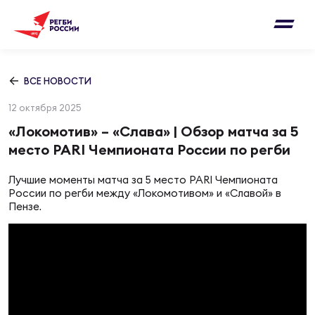
Письмо на region@rugby.ru
Подписка на новости от Федерации регби
Добавление матчей в календарь
России
Выберите категорию совернований
ВСЕ НОВОСТИ
Новости
12 октября 2025
Мужские
МУЖС
ВИДЕ
УПРА
МУЖС
«Локомотив» – «Слава» | Обзор матча за 5
Матчи
место PARI Чемпионата России по регби
Женские
Согласен на обработку персональных
Чем
Цел
Сбо
Лучшие моменты матча за 5 место PARI Чемпионата
данных
Турниры
России по регби между «Локомотивом» и «Славой» в
ФОТО
Пензе.
Куб
Стр
Сбо
ОТПРАВИТЬ
Медиа
ЖУРНА
Спа
Выс
Сбо
Согласен на обработку персональных
Федерация
данных