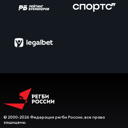
Чем
сне
Чем
сне
Кубо
Муж
Кубо
Жен
© 2000-2026 Федерация регби России, все права
защищены.