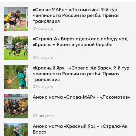
Фин
«Слава-МАР» – «Локомотив». 9-й тур
Цен
чемпионата России по регби. Прямая
Фин
трансляция
09 августа
Дет
«Стрела-Ак Барс» одержала победу над
«Красным Яром» в упорной борьбе
ЖЕНС
Сту
09 августа
«Красный Яр» – «Стрела-Ак Барс». 9-й тур
Чем
чемпионата России по регби. Прямая
Рег
трансляция
стр
09 августа
Чем
Анонс матча «Слава-МАР» – «Локомотив»
Все
Кубо
08 августа
Анонс матча «Красный Яр» – «Стрела-Ак
Суд
Барс»