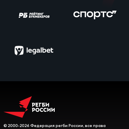
Чем
сне
Чем
сне
Кубо
Муж
Кубо
Жен
© 2000-2026 Федерация регби России, все права