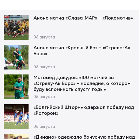
Фин
Цен
Анонс матча «Слава-МАР» – «Локомотив»
Фин
Дет
08 августа
Анонс матча «Красный Яр» – «Стрела-Ак
ЖЕНС
Барс»
Сту
08 августа
Чем
Магомед Давудов: «100 матчей за
Рег
«Стрелу-Ак Барс» – наследие, о котором
стр
буду вспоминать спустя годы»
Чем
08 августа
«Балтийский Шторм» одержал победу над
Все
«Ротором»
Кубо
08 августа
Суд
«Динамо» одержало бонусную победу над