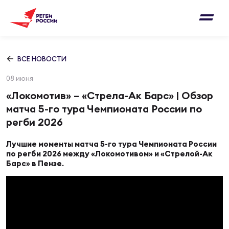
Письмо на region@rugby.ru
Подписка на новости от Федерации регби
Добавление матчей в календарь
России
Выберите категорию совернований
ВСЕ НОВОСТИ
Новости
08 июня
Мужские
МУЖС
ВИДЕ
УПРА
МУЖС
«Локомотив» – «Стрела-Ак Барс» | Обзор
Матчи
матча 5-го тура Чемпионата России по
Женские
регби 2026
Согласен на обработку персональных
Чем
Цел
Сбо
данных
Турниры
ФОТО
Лучшие моменты матча 5-го тура Чемпионата России
по регби 2026 между «Локомотивом» и «Стрелой-Ак
Барс» в Пензе.
Куб
Стр
Сбо
ОТПРАВИТЬ
Медиа
ЖУРНА
Спа
Выс
Сбо
Согласен на обработку персональных
Федерация
данных