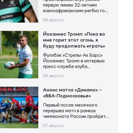
первую линию 32-летним
южноафриканским регбистом
Мхлели Дламини. Дламини
08 августа
родился в Дурбане. На
родине выступал за
«Гриффонс», «Буллс» и «Блю
Йоханнес Тромп: «Пока во
Буллс» в Кубке Карри. Затем
мне горит этот огонь, я
перебрался в «Тель-Авив Хит»,
буду продолжать играть»
в составе которого принимал
Фуллбэк «Стрелы-Ак Барс»
участие в Суперкубке Европы
Йоханнес Тромп в интервью
и дошел до финала турнира.
пресс-службе клуба
рассказал о предстоящем
08 августа
100-м матче за казанскую
команду, своём пути и самых
ярких моментах карьеры. —
Анонс матча «Динамо» –
Матч с «Красным Яром»
«ВВА-Подмосковье»
станет для тебя сотым в
Первый после месячного
составе «Стрелы-Ак Барс».
перерыва матч в рамках
Какие эмоции испытываешь
чемпионата России пройдет
перед этим событием? —
в Москве на стадионе
Прежде всего, я немного
07 августа
«Слава». Один из лидеров
удивлен, что достиг этой