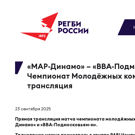
До
Новости
Вы
МУЖС
ВИДЕ
УПРА
МУЖС
Матчи
«МАР-Динамо» – «ВВА-Подмо
Чемпионат Молодёжных ко
Чем
Цел
Сбо
Турниры
трансляция
ФОТО
Куб
Стр
Сбо
Медиа
23 сентября 2025
ЖУРНА
Прямая трансляция матча чемпионата молодёжных
Спа
Выс
Сбо
Динамо» и «ВВА-Подмосковьем-м».
Федерация
Трансляцию можно посмотреть в группе PARI Чемп