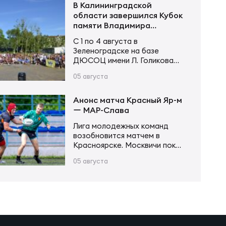
не оставил сопернику
В Калининградской
шансов. Счёт открыл Андрей
области завершился Кубок
Поселягин, после чего
памяти Владимира
Григорий Каргинов трижды
Устинова
С 1 по 4 августа в
поразил зачётное поле
Зеленоградске на базе
соперника, оформив хет-трик.
ДЮСОЦ имени Л. Голикова
Ещё одну попытку в первой
состоялся Кубок памяти
половине встречи занёс Егор
05 августа
Владимира Сергеевича
Толкалов, а Иван Чупров был
Устинова. В соревнованиях
безупречен…
приняли участие более 20
Анонс матча Красный Яр-м
команд в трех возрастных
ー МАР-Слава
категориях. Итоги турнира
Лига молодежных команд
Мальчики и девочки до 12 лет
возобновится матчем в
(2015–2016 г. р.): Мальчики и
Красноярске. Москвичи пока
девочки до 14 лет (2013–2014
возглавляют турнирную
г. р.): Юноши и девушки до 16…
05 августа
таблицу, имея в своем активе
20 очков после 6 матчей.
Красноярцы занимают 4-е
место, у них 13 очков в тех же
6 матчах. В игре первого
круга «МАР-Слава» одержала
уверенную победу 43:14.