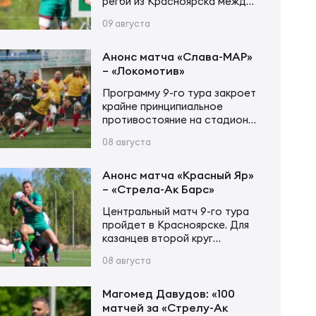
регби из Красноярска между
«Красным Яром» и «Стрелой-
09 августа
Ак Барс» стартует 9 августа
в 12:00 по московскому
времени. Трансляция будет
Анонс матча «Слава-МАР»
доступна на портале
– «Локомотив»
Спортс».
Программу 9-го тура закроет
крайне принципиальное
противостояние на стадионе
«Слава». Обе команды, с
08 августа
бОльшей долей вероятности,
на втором этапе будут
бороться за места с 5 по 7, а
Анонс матча «Красный Яр»
это значит, что крайне важно
– «Стрела-Ак Барс»
будет занять 5-ю строчку,
Центральный матч 9-го тура
чтобы обе встречи провести
пройдет в Красноярске. Для
дома. «Славянам» крайне
казанцев второй круг
важно заработать в этой
чемпионата России по регби
встрече хоть какие-то очки,
08 августа
будет крайне непростым. Все
дабы сохранить надежду…
три матча с прямыми
конкурентами из первой
Магомед Давудов: «100
четверки им предстоит
матчей за «Стрелу-Ак