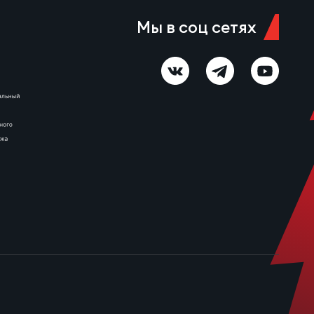
Роман Завьялов сравнял счёт,
а спустя две минуты Виктор
Мы в соц сетях
Тельнов вывел…