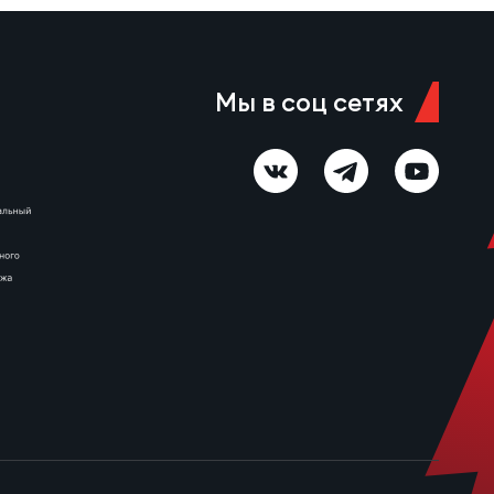
Жиляев. Однако после этого
инициативу перехватил
«Ротор». На 25-й минуте
Роман Завьялов сравнял счёт,
а спустя две минуты Виктор
Мы в соц сетях
Тельнов вывел…