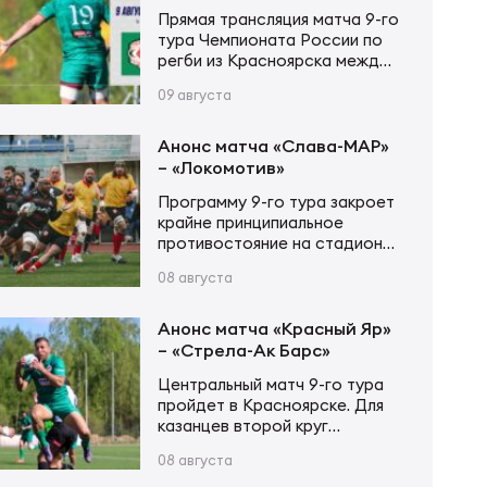
трансляция
Прямая трансляция матча 9-го
тура Чемпионата России по
регби из Красноярска между
«Красным Яром» и «Стрелой-
09 августа
Ак Барс» стартует 9 августа
в 12:00 по московскому
времени. Трансляция будет
Анонс матча «Слава-МАР»
доступна на портале
– «Локомотив»
Спортс».
Программу 9-го тура закроет
крайне принципиальное
противостояние на стадионе
«Слава». Обе команды, с
08 августа
бОльшей долей вероятности,
на втором этапе будут
бороться за места с 5 по 7, а
Анонс матча «Красный Яр»
это значит, что крайне важно
– «Стрела-Ак Барс»
будет занять 5-ю строчку,
Центральный матч 9-го тура
чтобы обе встречи провести
пройдет в Красноярске. Для
дома. «Славянам» крайне
казанцев второй круг
важно заработать в этой
чемпионата России по регби
встрече хоть какие-то очки,
08 августа
будет крайне непростым. Все
дабы сохранить надежду…