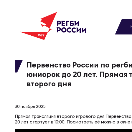
До
Новости
Вы
МУЖС
ВИДЕ
УПРА
МУЖС
Матчи
Первенство России по регби
юниорок до 20 лет. Прямая
Чем
Цел
Сбо
Турниры
второго дня
ФОТО
Куб
Стр
Сбо
Медиа
30 ноября 2025
ЖУРНА
Прямая трансляция второго игрового дня Первенства
Спа
Выс
Сбо
20 лет стартует в 10:00. Посмотреть её можно в окне 
Федерация