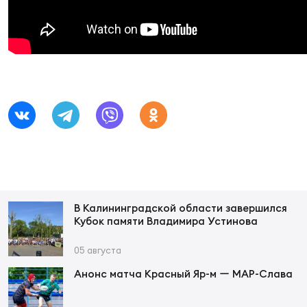
Суп
Поп
Сбо
ОТПРАВИТЬ
Регионы
Выс
Пра
Рус
Сборные
Лиг
Нац
Антидопинг
ЖЕНС
Чем
Кон
Магазин
Сбо
ком
Кубо
В Калининградской области завершился
Контакты
Кубок памяти Владимира Устинова
Сбо
РЕГБИ
05 августа
Высш
Анонс матча Красный Яр-м ー МАР-Слава
Ист