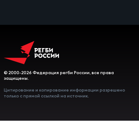
Чем
сне
Чем
сне
Кубо
Муж
© 2000-2026 Федерация регби России, все права
защищены.
Кубо
Цитирование и копирование информации разрешено
только с прямой ссылкой на источник.
Жен