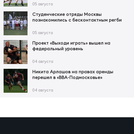
Фин
05 августа
Цен
Студенческие отряды Москвы
познакомились с бесконтактным регби
Фин
05 августа
Дет
Проект «Выходи играть» вышел на
федеральный уровень
ЖЕНС
Сту
04 августа
Чем
Никита Арлашов на правах аренды
перешел в «ВВА-Подмосковье»
Рег
стр
04 августа
Чем
Все
Кубо
Суд