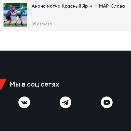
Фед
Анонс матча Красный Яр-м ー МАР-Слава
регб
Экс
05 августа
Пер
Фон
Перв
ПРОГ
Перв
Мы в соц сетях
Ака
Все
по р
Нов
ЮНОШ
Зай