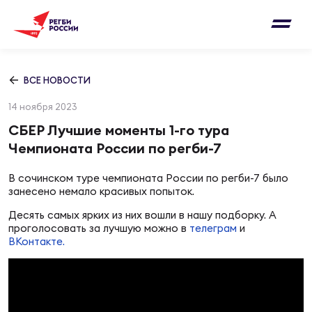
Письмо на region@rugby.ru
Подписка на новости от Федерации регби
Добавление матчей в календарь
России
Выберите категорию совернований
ВСЕ НОВОСТИ
Новости
14 ноября 2023
Мужские
МУЖС
ВИДЕ
УПРА
МУЖС
СБЕР Лучшие моменты 1-го тура
Матчи
Чемпионата России по регби-7
Женские
Согласен на обработку персональных
Чем
Цел
Сбо
В сочинском туре чемпионата России по регби-7 было
данных
Турниры
занесено немало красивых попыток.
ФОТО
Десять самых ярких из них вошли в нашу подборку. А
Куб
Стр
Сбо
проголосовать за лучшую можно в
телеграм
и
ОТПРАВИТЬ
Медиа
ВКонтакте.
ЖУРНА
Спа
Выс
Сбо
Согласен на обработку персональных
Федерация
данных