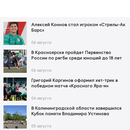
Фин
Цен
Фин
Алексей Коннов стал игроком «Стрелы-Ак
Барс»
Дет
06 августа
ЖЕНС
В Красноярске пройдет Первенство
Сту
России по регби среди юношей до 18 лет
Чем
06 августа
Рег
Григорий Каргинов оформил хет-трик в
стр
победном матче «Красного Яра-м»
Чем
06 августа
Все
В Калининградской области завершился
Кубо
Кубок памяти Владимира Устинова
Суд
05 августа