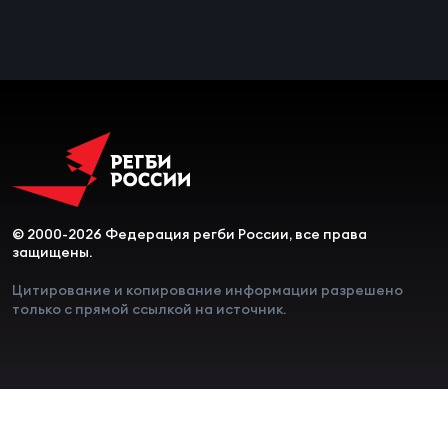
Чем
сне
Чем
сне
Кубо
Муж
© 2000-2026 Федерация регби России, все права
защищены.
Кубо
Цитирование и копирование информации разрешено
только с прямой ссылкой на источник.
Жен