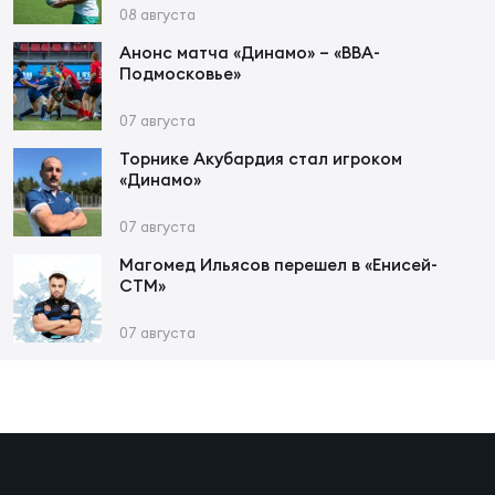
Фин
08 августа
Цен
Анонс матча «Динамо» – «ВВА-
Подмосковье»
Фин
07 августа
Дет
Торнике Акубардия стал игроком
«Динамо»
ЖЕНС
Сту
07 августа
Чем
Магомед Ильясов перешел в «Енисей-
СТМ»
Рег
стр
07 августа
Чем
Все
Кубо
Суд