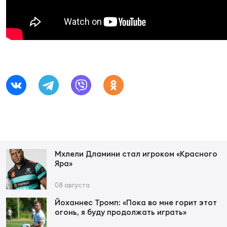
Суп
Поп
Сбо
ОТПРАВИТЬ
Регионы
Выс
Пра
Рус
Сборные
Лиг
Нац
Антидопинг
ЖЕНС
Чем
Кон
Магазин
Сбо
ком
Кубо
Мхлели Дламини стал игроком «Красного
Контакты
Яра»
Сбо
РЕГБИ
08 августа
Высш
Йоханнес Тромп: «Пока во мне горит этот
огонь, я буду продолжать играть»
Ист