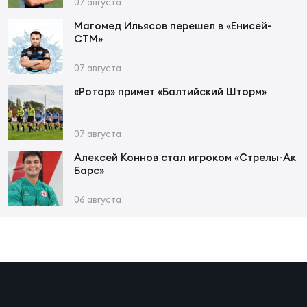
Фин
07 августа
Магомед Ильясов перешел в «Енисей-
Цен
СТМ»
Фин
07 августа
Дет
«Ротор» примет «Балтийский Шторм»
ЖЕНС
Сту
07 августа
Алексей Коннов стал игроком «Стрелы-Ак
Чем
Барс»
Рег
стр
06 августа
Чем
Все
Кубо
Суд