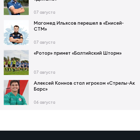
Фин
07 августа
Цен
Фин
Магомед Ильясов перешел в «Енисей-
СТМ»
Дет
07 августа
ЖЕНС
«Ротор» примет «Балтийский Шторм»
Сту
07 августа
Чем
Рег
Алексей Коннов стал игроком «Стрелы-Ак
Барс»
стр
Чем
06 августа
Все
Кубо
Суд