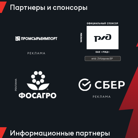
Зак
Партнеры и спонсоры
Перв
Пра
Пер
Ант
Все
Все
ДРУГ
Про
Информационные партнеры
202