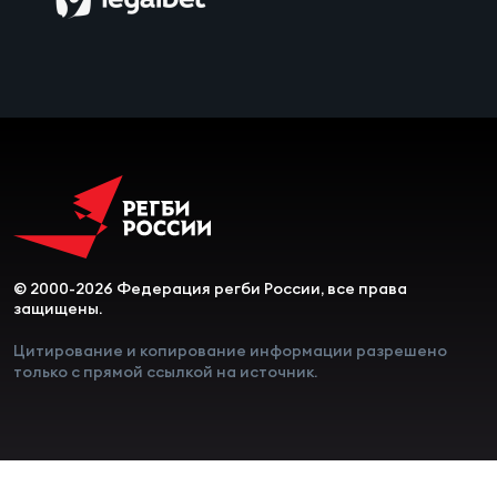
Чем
сне
Чем
сне
Кубо
Муж
© 2000-2026 Федерация регби России, все права
защищены.
Кубо
Жен
Цитирование и копирование информации разрешено
только с прямой ссылкой на источник.