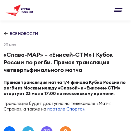
Письмо на region@rugby.ru
Подписка на новости от Федерации регби
Добавление матчей в календарь
России
Выберите категорию совернований
ВСЕ НОВОСТИ
Новости
23 мая
Мужские
МУЖС
ВИДЕ
УПРА
МУЖС
«Слава-МАР» – «Енисей-СТМ» | Кубок
Матчи
России по регби. Прямая трансляция
Женские
четвертьфинального матча
Согласен на обработку персональных
Чем
Цел
Сбо
данных
Турниры
ФОТО
Прямая трансляция матча 1/4 финала Кубка России по
регби из Москвы между «Славой» и «Енисеем-СТМ»
стартует 23 мая в 17:00 по московскому времени.
Куб
Стр
Сбо
ОТПРАВИТЬ
Медиа
Трансляция будет доступна на телеканале «Матч!
Страна», а также на
портале Спортс».
ЖУРНА
Спа
Выс
Сбо
Согласен на обработку персональных
Федерация
данных