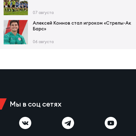
Фин
07 августа
Цен
Фин
Алексей Коннов стал игроком «Стрелы-Ак
Барс»
Дет
06 августа
ЖЕНС
Сту
Чем
Рег
стр
Чем
Мы в соц сетях
Все
Кубо
Суд