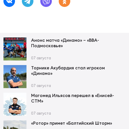
Суп
Поп
Сбо
ОТПРАВИТЬ
Регионы
Выс
Пра
Рус
Сборные
Анонс матча «Динамо» – «ВВА-
Подмосковье»
Лиг
Нац
Антидопинг
ЖЕНС
07 августа
Чем
Кон
Торнике Акубардия стал игроком
Магазин
«Динамо»
Сбо
ком
07 августа
Кубо
Контакты
Сбо
Магомед Ильясов перешел в «Енисей-
СТМ»
РЕГБИ
Высш
07 августа
Ист
«Ротор» примет «Балтийский Шторм»