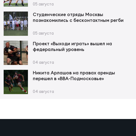
Фин
05 августа
Цен
Студенческие отряды Москвы
познакомились с бесконтактным регби
Фин
05 августа
Дет
Проект «Выходи играть» вышел на
федеральный уровень
ЖЕНС
Сту
04 августа
Чем
Никита Арлашов на правах аренды
перешел в «ВВА-Подмосковье»
Рег
стр
04 августа
Чем
Все
Кубо
Суд