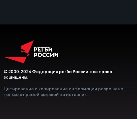
Чем
сне
Чем
сне
Кубо
Муж
© 2000-2026 Федерация регби России, все права
защищены.
Кубо
Цитирование и копирование информации разрешено
только с прямой ссылкой на источник.
Жен