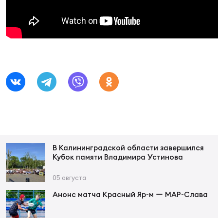
Суп
Поп
Сбо
ОТПРАВИТЬ
Регионы
Выс
Пра
Рус
Сборные
Лиг
Нац
Антидопинг
ЖЕНС
Чем
Кон
Магазин
Сбо
ком
Кубо
В Калининградской области завершился
Контакты
Кубок памяти Владимира Устинова
Сбо
РЕГБИ
05 августа
Высш
Анонс матча Красный Яр-м ー МАР-Слава
Ист