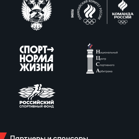
Юно
Еди
про
Пер
ОФИЦ
Пер
Зал
Пер
Айд
Перв
Док
Пер
Партнеры и спонсоры