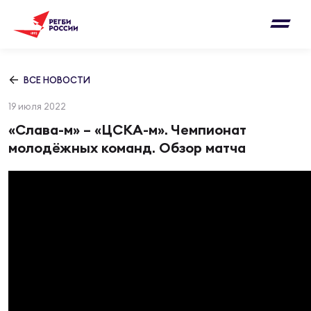
Письмо на region@rugby.ru
Подписка на новости от Федерации регби
Добавление матчей в календарь
России
Выберите категорию совернований
ВСЕ НОВОСТИ
Новости
19 июля 2022
Мужские
МУЖС
ВИДЕ
УПРА
МУЖС
«Слава-м» – «ЦСКА-м». Чемпионат
Матчи
молодёжных команд. Обзор матча
Женские
Согласен на обработку персональных
Чем
Цел
Сбо
данных
Турниры
ФОТО
Куб
Стр
Сбо
ОТПРАВИТЬ
Медиа
ЖУРНА
Спа
Выс
Сбо
Согласен на обработку персональных
Федерация
данных