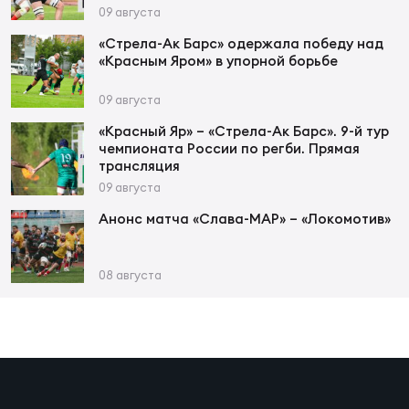
Фин
09 августа
Цен
«Стрела-Ак Барс» одержала победу над
«Красным Яром» в упорной борьбе
Фин
09 августа
Дет
«Красный Яр» – «Стрела-Ак Барс». 9-й тур
чемпионата России по регби. Прямая
ЖЕНС
трансляция
Сту
09 августа
Чем
Анонс матча «Слава-МАР» – «Локомотив»
Рег
стр
08 августа
Чем
Все
Кубо
Суд