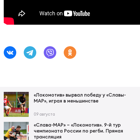
Суп
Поп
Сбо
ОТПРАВИТЬ
Регионы
Выс
Пра
Рус
Сборные
Лиг
Нац
Антидопинг
ЖЕНС
Чем
Кон
Магазин
Сбо
ком
Кубо
«Локомотив» вырвал победу у «Славы-
Контакты
МАР», играя в меньшинстве
Сбо
РЕГБИ
09 августа
Высш
«Слава-МАР» – «Локомотив». 9-й тур
чемпионата России по регби. Прямая
Ист
трансляция