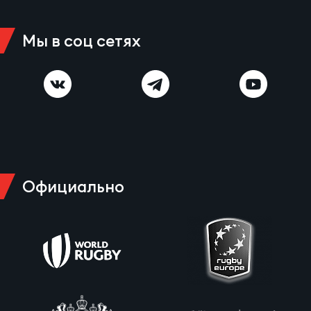
Фед
регб
Экс
Мы в соц сетях
Пер
Фон
Перв
ПРОГ
Перв
Официально
Ака
Все
по р
Нов
ЮНОШ
Зай