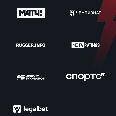
Чем
рег
Чем
рег
Куб
Муж
Куб
Жен