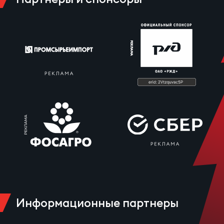
Зак
Перв
Пра
Пер
Ант
Все
Все
ДРУГ
Информационные партнеры
Про
202