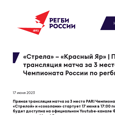
До
Новости
Вы
МУЖС
ВИДЕ
УПРА
МУЖС
Матчи
«Стрела» – «Красный Яр» | 
трансляция матча за 3 мест
Чем
Цел
Сбо
Турниры
Чемпионата России по регб
ФОТО
Куб
Стр
Сбо
Медиа
17 июня 2023
ЖУРНА
Прямая трансляция матча за 3 место PARI Чемпиона
Спа
Выс
Сбо
«Стрелой» и «соколами» стартует 17 июня в 17:00 
Федерация
будет доступна на официальном Youtube-канале 