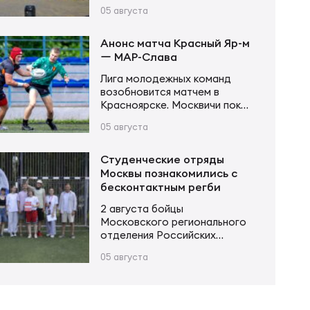
состоялся Кубок памяти
половине встречи занёс Егор
05 августа
Владимира Сергеевича
Толкалов, а Иван Чупров был
Устинова. В соревнованиях
безупречен…
приняли участие более 20
Анонс матча Красный Яр-м
команд в трех возрастных
ー МАР-Слава
категориях. Итоги турнира
Лига молодежных команд
Мальчики и девочки до 12 лет
возобновится матчем в
(2015–2016 г. р.): Мальчики и
Красноярске. Москвичи пока
девочки до 14 лет (2013–2014
возглавляют турнирную
г. р.): Юноши и девушки до 16…
05 августа
таблицу, имея в своем активе
20 очков после 6 матчей.
Красноярцы занимают 4-е
Студенческие отряды
место, у них 13 очков в тех же
Москвы познакомились с
6 матчах. В игре первого
бесконтактным регби
круга «МАР-Слава» одержала
2 августа бойцы
уверенную победу 43:14.
Московского регионального
Красный Яр-м – МАР-Слава 6
отделения Российских
августа 11:00 Красноярск,
студенческих отрядов
стадион «Красный Яр» Судья…
05 августа
приняли участие в Фестивале
народных игр трудового
проекта «Москвич», где
познакомились с