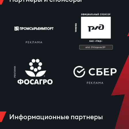
Зак
Перв
Пра
Пер
Ант
Все
Все
ДРУГ
Информационные партнеры
Про
202