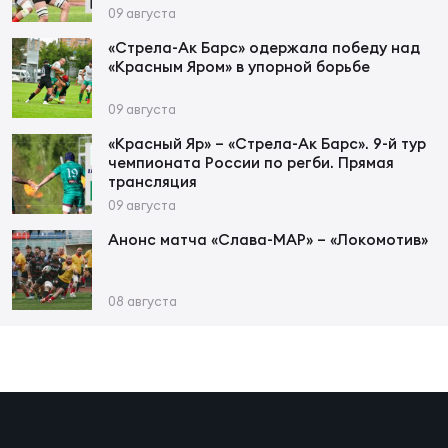
Фин
09 августа
Цен
«Стрела-Ак Барс» одержала победу над
«Красным Яром» в упорной борьбе
Фин
09 августа
Дет
«Красный Яр» – «Стрела-Ак Барс». 9-й тур
чемпионата России по регби. Прямая
ЖЕНС
трансляция
Сту
09 августа
Чем
Анонс матча «Слава-МАР» – «Локомотив»
Рег
стр
08 августа
Чем
Все
Кубо
Суд