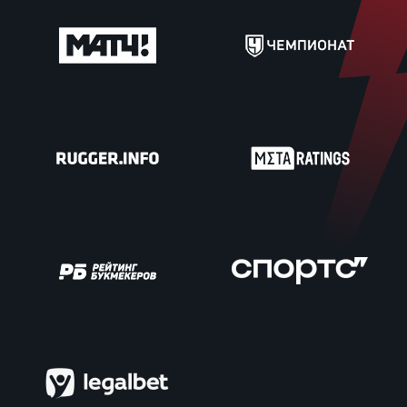
Чем
рег
Чем
рег
Куб
Муж
Куб
Жен