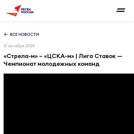
Письмо на region@rugby.ru
Подписка на новости от Федерации регби
Добавление матчей в календарь
России
Выберите категорию совернований
ВСЕ НОВОСТИ
Новости
31 октября 2020
Мужские
МУЖС
ВИДЕ
УПРА
МУЖС
«Стрела-м» – «ЦСКА-м» | Лига Ставок —
Матчи
Чемпионат молодежных команд
Женские
Согласен на обработку персональных
Чем
Цел
Сбо
данных
Турниры
ФОТО
Куб
Стр
Сбо
ОТПРАВИТЬ
Медиа
ЖУРНА
Спа
Выс
Сбо
Согласен на обработку персональных
Федерация
данных