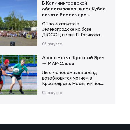
не оставил сопернику
В Калининградской
шансов. Счёт открыл Андрей
области завершился Кубок
Поселягин, после чего
памяти Владимира
Григорий Каргинов трижды
Устинова
С 1 по 4 августа в
поразил зачётное поле
Зеленоградске на базе
соперника, оформив хет-трик.
ДЮСОЦ имени Л. Голикова
Ещё одну попытку в первой
состоялся Кубок памяти
половине встречи занёс Егор
05 августа
Владимира Сергеевича
Толкалов, а Иван Чупров был
Устинова. В соревнованиях
безупречен…
приняли участие более 20
Анонс матча Красный Яр-м
команд в трех возрастных
ー МАР-Слава
категориях. Итоги турнира
Лига молодежных команд
Мальчики и девочки до 12 лет
возобновится матчем в
(2015–2016 г. р.): Мальчики и
Красноярске. Москвичи пока
девочки до 14 лет (2013–2014
возглавляют турнирную
г. р.): Юноши и девушки до 16…
05 августа
таблицу, имея в своем активе
20 очков после 6 матчей.
Красноярцы занимают 4-е
место, у них 13 очков в тех же
6 матчах. В игре первого
круга «МАР-Слава» одержала
уверенную победу 43:14.