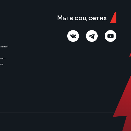
Красный Яр-м – МАР-Слава 6
августа 11:00 Красноярск,
стадион «Красный Яр» Судья…
Мы в соц сетях