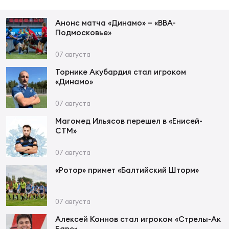
Фин
Анонс матча «Динамо» – «ВВА-
Цен
Подмосковье»
Фин
07 августа
Дет
Торнике Акубардия стал игроком
«Динамо»
ЖЕНС
Сту
07 августа
Чем
Магомед Ильясов перешел в «Енисей-
СТМ»
Рег
стр
07 августа
Чем
«Ротор» примет «Балтийский Шторм»
Все
Кубо
07 августа
Суд
Алексей Коннов стал игроком «Стрелы-Ак
Барс»