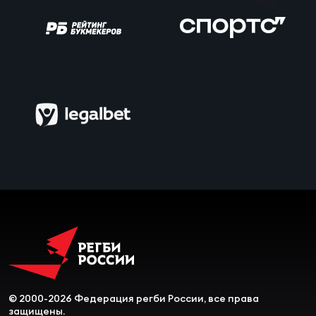
Чем
сне
Чем
сне
Кубо
Муж
Кубо
Жен
© 2000-2026 Федерация регби России, все права
защищены.