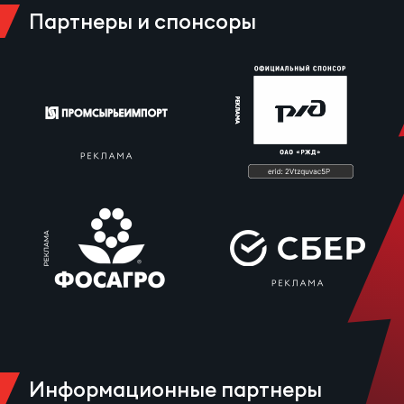
Зак
Партнеры и спонсоры
Перв
Пра
Пер
Ант
Все
Все
ДРУГ
Про
Информационные партнеры
202