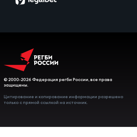
Чем
сне
Чем
сне
Кубо
Муж
© 2000-2026 Федерация регби России, все права
защищены.
Кубо
Жен
Цитирование и копирование информации разрешено
только с прямой ссылкой на источник.