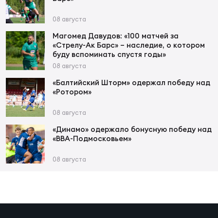
Фин
08 августа
Цен
Фин
Магомед Давудов: «100 матчей за
«Стрелу-Ак Барс» – наследие, о котором
буду вспоминать спустя годы»
Дет
08 августа
ЖЕНС
«Балтийский Шторм» одержал победу над
«Ротором»
Сту
08 августа
Чем
Рег
«Динамо» одержало бонусную победу над
«ВВА-Подмосковьем»
стр
Чем
08 августа
Все
Кубо
Суд