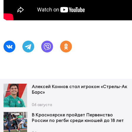
Суп
Поп
Сбо
ОТПРАВИТЬ
Регионы
Выс
Пра
Рус
Сборные
Лиг
Нац
Антидопинг
ЖЕНС
Чем
Кон
Магазин
Сбо
ком
Алексей Коннов стал игроком «Стрелы-Ак
Кубо
Барс»
Контакты
Сбо
РЕГБИ
06 августа
Высш
В Красноярске пройдет Первенство
России по регби среди юношей до 18 лет
Ист