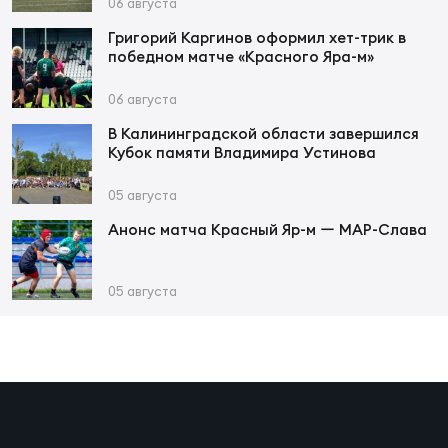
Фин
06 августа
Григорий Каргинов оформил хет-трик в
Цен
победном матче «Красного Яра-м»
Фин
06 августа
Дет
В Калининградской области завершился
Кубок памяти Владимира Устинова
ЖЕНС
Сту
05 августа
Анонс матча Красный Яр-м ー МАР-Слава
Чем
Рег
стр
05 августа
Чем
Все
Кубо
Суд