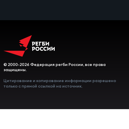
Чем
сне
Чем
сне
Кубо
Муж
© 2000-2026 Федерация регби России, все права
защищены.
Цитирование и копирование информации разрешено
Кубо
только с прямой ссылкой на источник.
Жен