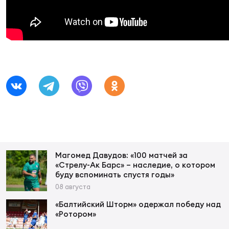
Суп
Поп
Сбо
ОТПРАВИТЬ
Регионы
Выс
Пра
Рус
Сборные
Лиг
Нац
Антидопинг
ЖЕНС
Чем
Кон
Магазин
Сбо
ком
Кубо
Магомед Давудов: «100 матчей за
Контакты
«Стрелу-Ак Барс» – наследие, о котором
Сбо
буду вспоминать спустя годы»
РЕГБИ
08 августа
Высш
«Балтийский Шторм» одержал победу над
«Ротором»
Ист