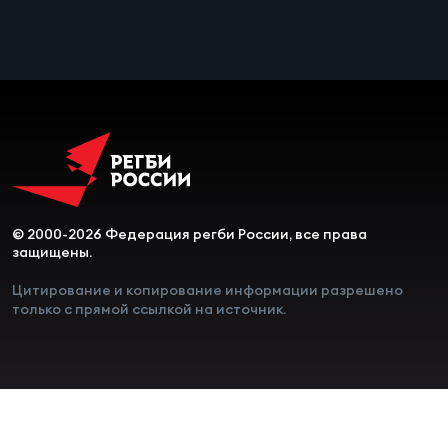
Чем
сне
Чем
сне
Кубо
Муж
© 2000-2026 Федерация регби России, все права
защищены.
Кубо
Цитирование и копирование информации разрешено
только с прямой ссылкой на источник.
Жен