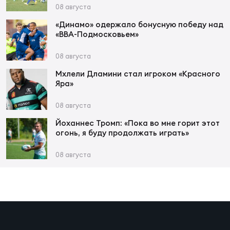
Фин
08 августа
Цен
«Динамо» одержало бонусную победу над
«ВВА-Подмосковьем»
Фин
08 августа
Дет
Мхлели Дламини стал игроком «Красного
Яра»
ЖЕНС
Сту
08 августа
Чем
Йоханнес Тромп: «Пока во мне горит этот
огонь, я буду продолжать играть»
Рег
стр
08 августа
Чем
Все
Кубо
Суд