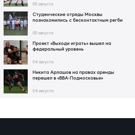
Фин
05 августа
Цен
Студенческие отряды Москвы
познакомились с бесконтактным регби
Фин
05 августа
Дет
Проект «Выходи играть» вышел на
федеральный уровень
ЖЕНС
Сту
04 августа
Чем
Никита Арлашов на правах аренды
перешел в «ВВА-Подмосковье»
Рег
стр
04 августа
Чем
Все
Кубо
Суд