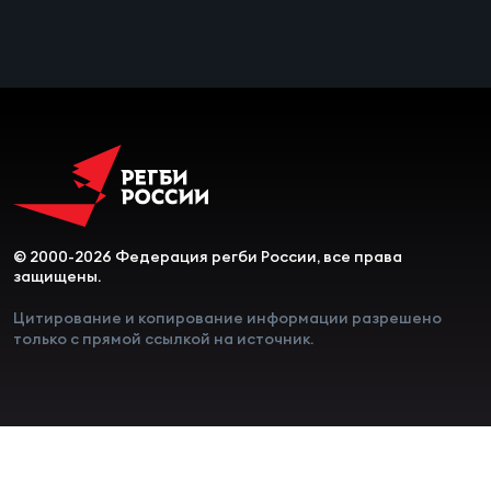
Чем
сне
Чем
сне
Кубо
Муж
© 2000-2026 Федерация регби России, все права
защищены.
Кубо
Цитирование и копирование информации разрешено
только с прямой ссылкой на источник.
Жен