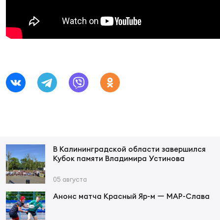
Суп
Поп
Сбо
ОТПРАВИТЬ
Регионы
Выс
Пра
Рус
Сборные
Лиг
Нац
Антидопинг
ЖЕНС
Чем
Кон
Магазин
Сбо
ком
Кубо
В Калининградской области завершился
Контакты
Кубок памяти Владимира Устинова
Сбо
РЕГБИ
05 августа
Высш
Анонс матча Красный Яр-м ー МАР-Слава
Ист