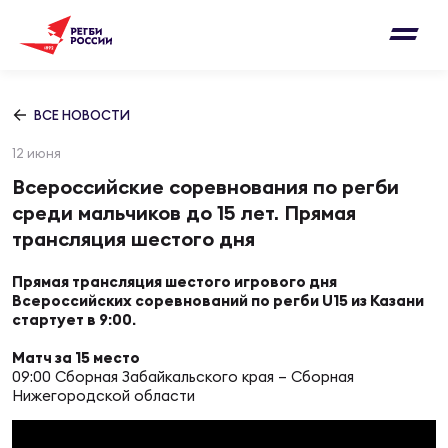
Письмо на region@rugby.ru
Подписка на новости от Федерации регби
Добавление матчей в календарь
России
Выберите категорию совернований
ВСЕ НОВОСТИ
Новости
12 июня
Мужские
МУЖС
ВИДЕ
УПРА
МУЖС
Всероссийские соревнования по регби
Матчи
среди мальчиков до 15 лет. Прямая
Женские
трансляция шестого дня
Согласен на обработку персональных
Чем
Цел
Сбо
данных
Турниры
ФОТО
Прямая трансляция шестого игрового дня
Всероссийских соревнований по регби U15 из Казани
стартует в 9:00.
Куб
Стр
Сбо
ОТПРАВИТЬ
Медиа
Матч за 15 место
ЖУРНА
09:00 Сборная Забайкальского края – Сборная
Нижегородской области
Спа
Выс
Сбо
Согласен на обработку персональных
Федерация
данных