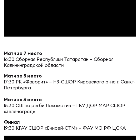
Фед
регб
Экс
Пер
Фон
Перв
Матч за 7 место
16:30 Сборная Республики Татарстан – Сборная
Калининградской области
ПРОГ
Перв
Матч за 5 место
17:30 РК «Фаворит» – НЗ-СШОР Кировского р-на г. Санкт-
Петербурга
Ака
Все
Матч за 3 место
по р
18:30 СШ по регби Локомотив – ГБУ ДОР МАР СШОР
«Зеленоград»
Нов
Финал
19:30 КГАУ СШОР «Енисей-СТМ» – ФАУ МО РФ ЦСКА
ЮНОШ
Зай