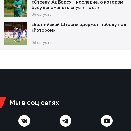
«Стрелу-Ак Барс» – наследие, о котором
буду вспоминать спустя годы»
08 августа
Чем
«Балтийский Шторм» одержал победу над
рег
«Ротором»
08 августа
Чем
рег
Куб
Муж
Мы в соц сетях
Куб
Жен