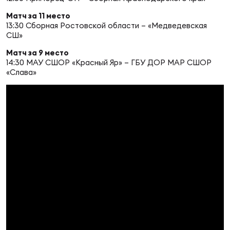
Фин
Матч за 11 место
Цен
13:30 Сборная Ростовской области – «Медведевская
Фин
СШ»
Матч за 9 место
Дет
14:30 МАУ СШОР «Красный Яр» – ГБУ ДОР МАР СШОР
«Слава»
ЖЕНС
Сту
Чем
Рег
стр
Чем
Все
Кубо
Суд