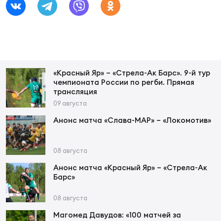
Зак
Перв
Пра
Пер
«Красный Яр» – «Стрела-Ак Барс». 9-й тур
Ант
чемпионата России по регби. Прямая
Все
трансляция
09 августа
Анонс матча «Слава-МАР» – «Локомотив»
Все
08 августа
ДРУГ
Анонс матча «Красный Яр» – «Стрела-Ак
Барс»
08 августа
Про
Магомед Давудов: «100 матчей за
202