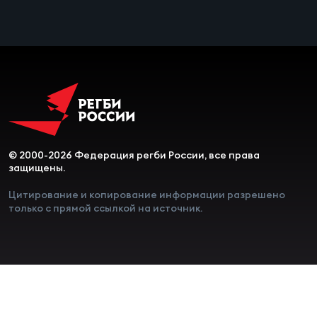
Чем
сне
Чем
сне
Кубо
Муж
© 2000-2026 Федерация регби России, все права
защищены.
Цитирование и копирование информации разрешено
Кубо
только с прямой ссылкой на источник.
Жен