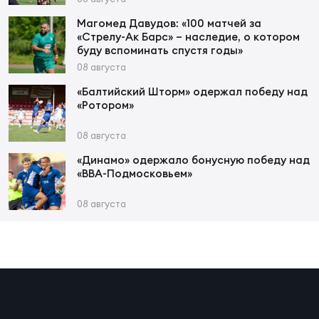
Фин
Магомед Давудов: «100 матчей за
Цен
«Стрелу-Ак Барс» – наследие, о котором
Фин
буду вспоминать спустя годы»
08 августа
Дет
«Балтийский Шторм» одержал победу над
«Ротором»
ЖЕНС
Сту
08 августа
«Динамо» одержало бонусную победу над
Чем
«ВВА-Подмосковьем»
Рег
стр
08 августа
Чем
Все
Кубо
Суд