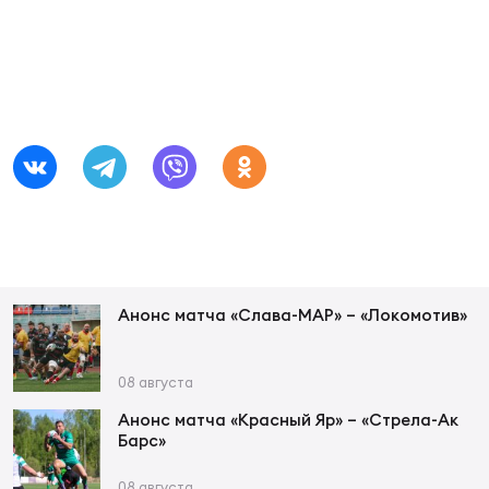
Суп
Поп
Сбо
ОТПРАВИТЬ
Регионы
Выс
Пра
Рус
Сборные
Лиг
Нац
Антидопинг
ЖЕНС
Чем
Кон
Магазин
Сбо
ком
Анонс матча «Слава-МАР» – «Локомотив»
Кубо
Контакты
Сбо
08 августа
РЕГБИ
Высш
Анонс матча «Красный Яр» – «Стрела-Ак
Барс»
Ист
08 августа