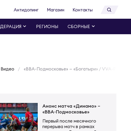
Антидопинг
Магазин
Контакты
ДЕРАЦИЯ
РЕГИОНЫ
СБОРНЫЕ
Видео
«ВВА-Подмосковье» — «Богатыри» / VVA-Podmosko
Анонс матча «Динамо» –
«ВВА-Подмосковье»
Первый после месячного
перерыва матч в рамках