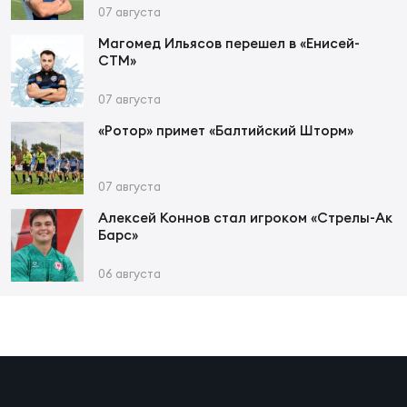
Фин
07 августа
Цен
Магомед Ильясов перешел в «Енисей-
СТМ»
Фин
07 августа
Дет
«Ротор» примет «Балтийский Шторм»
ЖЕНС
Сту
07 августа
Чем
Алексей Коннов стал игроком «Стрелы-Ак
Барс»
Рег
стр
06 августа
Чем
Все
Кубо
Суд