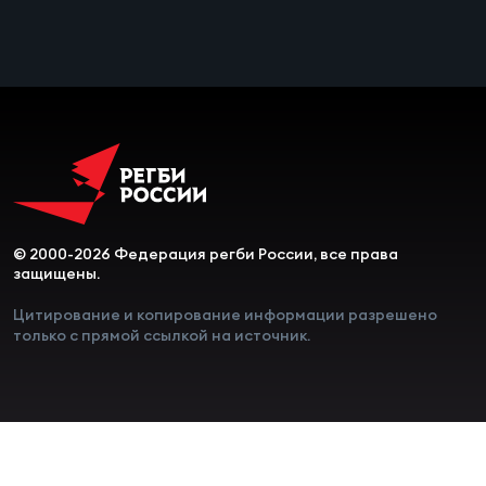
Чем
сне
Чем
сне
Кубо
Муж
© 2000-2026 Федерация регби России, все права
защищены.
Кубо
Цитирование и копирование информации разрешено
только с прямой ссылкой на источник.
Жен