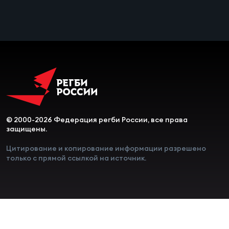
Чем
сне
Чем
сне
Кубо
Муж
© 2000-2026 Федерация регби России, все права
защищены.
Кубо
Цитирование и копирование информации разрешено
только с прямой ссылкой на источник.
Жен