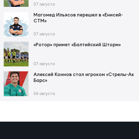
Фин
07 августа
Цен
Магомед Ильясов перешел в «Енисей-
СТМ»
Фин
07 августа
Дет
«Ротор» примет «Балтийский Шторм»
ЖЕНС
Сту
07 августа
Чем
Алексей Коннов стал игроком «Стрелы-Ак
Барс»
Рег
стр
06 августа
Чем
Все
Кубо
Суд