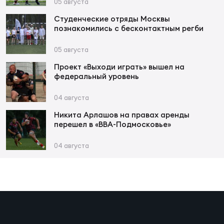
Фин
05 августа
Студенческие отряды Москвы
Цен
познакомились с бесконтактным регби
Фин
05 августа
Дет
Проект «Выходи играть» вышел на
федеральный уровень
ЖЕНС
Сту
04 августа
Никита Арлашов на правах аренды
Чем
перешел в «ВВА-Подмосковье»
Рег
стр
04 августа
Чем
Все
Кубо
Суд