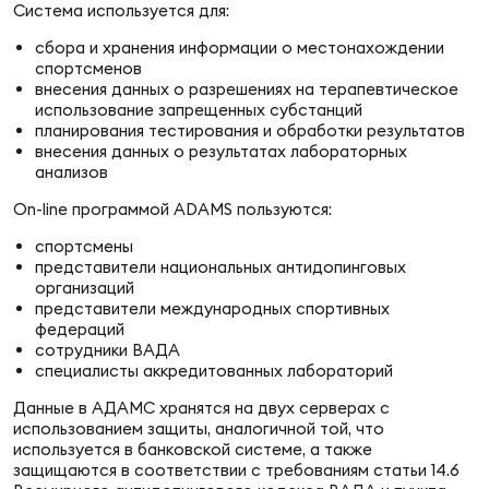
Система используется для:
Суп
Поп
Сбо
ОТПРАВИТЬ
Регионы
сбора и хранения информации о местонахождении
спортсменов
внесения данных о разрешениях на терапевтическое
Выс
Пра
Рус
использование запрещенных субстанций
Сборные
планирования тестирования и обработки результатов
внесения данных о результатах лабораторных
анализов
Лиг
Нац
Антидопинг
ЖЕНС
On-line программой ADAMS пользуются:
спортсмены
Чем
Кон
представители национальных антидопинговых
Магазин
Сбо
ком
организаций
представители международных спортивных
федераций
Кубо
Контакты
сотрудники ВАДА
Сбо
специалисты аккредитованных лабораторий
РЕГБИ
Данные в АДАМС хранятся на двух серверах с
Высш
использованием защиты, аналогичной той, что
используется в банковской системе, а также
Ист
защищаются в соответствии с требованиям статьи 14.6