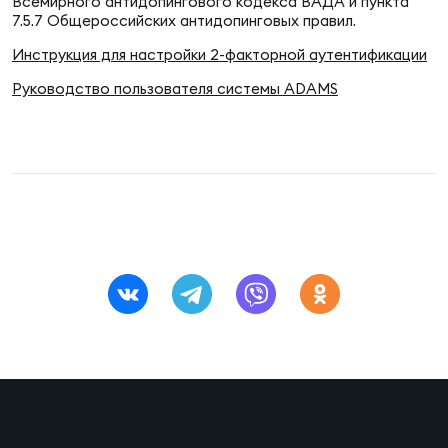
Фин
Всемирного антидопингового кодекса ВАДА и пункта
7.5.7 Общероссийских антидопинговых правил.
Цен
Инструкция для настройки 2-факторной аутентификации
Фин
Руководство пользователя системы ADAMS
Дет
ЖЕНС
Сту
Чем
Рег
стр
Чем
Все
Кубо
Суд