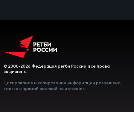
Чем
сне
Чем
сне
Кубо
Муж
© 2000-2026 Федерация регби России, все права
защищены.
Цитирование и копирование информации разрешено
Кубо
только с прямой ссылкой на источник.
Жен