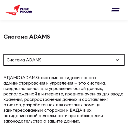
Письмо на region@rugby.ru
Подписка на новости от Федерации регби
Добавление матчей в календарь
России
Выберите категорию совернований
Система ADAMS
Новости
Мужские
МУЖС
ВИДЕ
УПРА
МУЖС
Матчи
Система ADAMS
Женские
Согласен на обработку персональных
Чем
Цел
Сбо
данных
Турниры
АДАМС (ADAMS): система антидопингового
ФОТО
администрирования и управления — это система,
предназначенная для управления базой данных,
Куб
Стр
Сбо
ОТПРАВИТЬ
расположенной в интернете, предназначенная для ввода,
Медиа
хранения, распространения данных и составления
отчетов, разработанная для оказания помощи
ЖУРНА
заинтересованным сторонам и ВАДА в их
Спа
Выс
Сбо
Согласен на обработку персональных
антидопинговой деятельности при соблюдении
Федерация
данных
законодательства о защите данных.