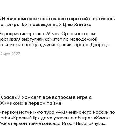
В Невинномысске состоялся открытый фестиваль
по тэг-регби, посвященный Дню Химика
Мероприятие прошло 26 мая. Организаторам
фестиваля выступили комитет по молодежной
политике и спорту администрации города, Дворец
детского творчества Невинномысска и Федерация
29 мая 2023
регби Ставропольского края. В фестивале приняли
участие 17 команд, это больше 170 участников в двух
возрастных категориях 2009-2011 г. и 2012-2013 г.
рождения. Итоговое положение команд Младшая
группа1 МБОУ СОШ 202 МБОУ СОШ 163…
«Красный Яр» снял все вопросы в игре с
«Химиком» в первом тайме
В первом матче 17-го тура PARI чемпионата России по
регби «Красный Яр» дома уверенно обыграл «Химик».
Уже в первом тайме команда Игоря Николайчука
решила все вопросы, совершив пять попыток.