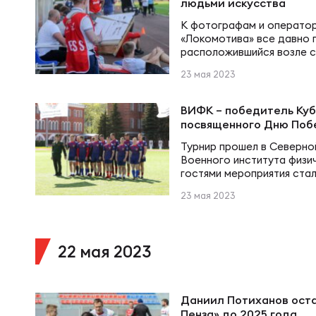
людьми искусства
большая ответственность
соревнования в…
К фотографам и оператор
Чем
«Локомотива» все давно п
расположившийся возле с
матча против «Славы» 21 м
23 мая 2023
у многих вызвал немалое 
Куб
Сергей Чередов, и он пр
училище имени Савицкого,
ВИФК – победитель Кубк
заместителем директора 
посвященного Дню Поб
В…
Куб
Турнир прошел в Северно
Военного института физи
гостями мероприятия стал
института физической ку
Чем
23 мая 2023
Боцман, начальник Центр
Армии полковник Артем Г
управления ФПиС ВС РФ 
Чем
Ниязов, начальник филиал
22 мая 2023
Андрей Харин, глава адм
района Санкт-Петербурга
спортивный…
Куб
Даниил Потиханов оста
Пенза» до 2025 года