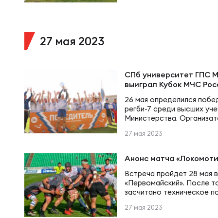
Фин
затем вывел на попытку 
Цен
еще два очка после реали
Фин
27 мая 2023
Дет
СПб университет ГПС М
ЖЕНС
Сту
выиграл Кубок МЧС Рос
26 мая определился побе
регби-7 среди высших уч
Чем
Рег
Министерства. Организат
выступили МЧС России, А
27 мая 2023
Федерация регби России. 
около 80 спортсменов из
Чем
Все
Москвы, Санкт-Петербурга
Анонс матча «Локомоти
Железногорска. — МЧС Р
Федерацией регби Росси
Встреча пройдет 28 мая в
«Первомайский». После то
Суд
Кубо
засчитано техническое п
«ВВА-Подмосковье», «Ло
27 мая 2023
гарантировал себе место 