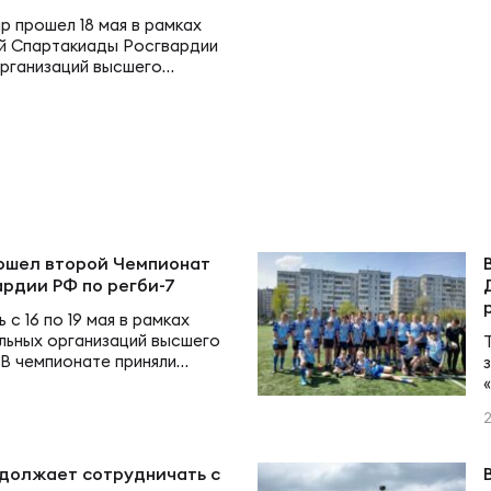
вила регби
 прошел 18 мая в рамках
й Спартакиады Росгвардии
венство России U17
рганизаций высшего
икоррупционная политика
В турнире приняли участие
етербургского,
ского и Пермского военных
российские соревнования U16
 также сборная
тиллерийской академии,
верситет Государственной
российские соревнования U15
 МЧС России, РВВДКУ и
а. Соревнование
ошел второй Чемпионат
ардии РФ по регби-7
ОЕ
с 16 по 19 мая в рамках
льных организаций высшего
 В чемпионате приняли
дии из Санкт-Петербурга,
ект сводного календаря ФРР 2026
бирска. Парад открытия
ник Санкт-Петербургского
института войск
оссийской Федерации
пионат России по пляжному регби. Мужчин
должает сотрудничать с
ко. — Огромная честь и