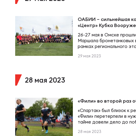
Суп
Поп
Сбо
Регионы
ОАБИИ – сильнейшая к
«Центр» Кубка Вооруже
Выс
Пра
Рус
Сборные
26-27 мая в Омске прошли
Маршала бронетанковых в
рамках регионального эт
Лиг
Нац
Российской Федерации по
Антидопинг
29 мая 2023
ЖЕНС
ОАБИИ сошли сборные к
Высшего Военно-Морског
С.О.Макарова (Владивост
Чем
Кон
танкового командного о
Магазин
Сбо
28 мая 2023
Краснознамённое училищ
военного командного учи
Кубо
военно-инженерного…
Контакты
РЕГБИ
Сбо
«Фили» во второй раз 
«Спартак» был близок к р
Высш
«Фили» перетерпели в ну
Ист
тайме довели дело до по
прошли с преимуществом 
28 мая 2023
повели 10:0. Сначала Иль