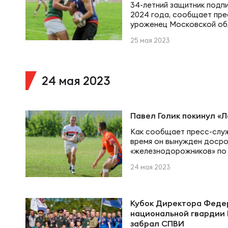
Юно
Еди
34-летний защитник подп
2024 года, сообщает прес
уроженец Московской обл
выступавший за «ВВА-Под
Пер
25 мая 2023
появился в стане «желез
ОФИЦ
года на правах аренды, о
подписал полноценный кон
продлил его.
Пер
24 мая 2023
Зал
Пер
Павел Голик покинул «
Айд
Как сообщает пресс-служ
время он вынужден досро
Перв
«железнодорожников» по
Док
и клуб пошёл навстречу и
24 мая 2023
уроженец Красноярска, р
«Нарвскую заставу», подп
Пер
«Локомотив-Пенза» в июле
Зак
«Локомотив» закалил меня
Кубок Директора Феде
для меня семьей, а сам…
национальной гвардии
Перв
забрал СПВИ