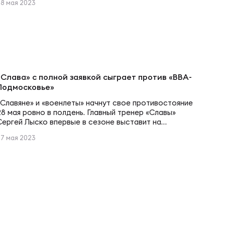
28 мая 2023
Особенно впечатляющим стал занос Диван Россоу,
который совершил рейд через все поле. Еще два
заноса оформил Андрей Шакура, дважды буквально
протаранивший оборону гостей. «Химик» до зачетки…
«Слава» с полной заявкой сыграет против «ВВА-
Подмосковье»
«Славяне» и «военлеты» начнут свое противостояние
28 мая ровно в полдень. Главный тренер «Славы»
Сергей Лыско впервые в сезоне выставит на
принципиальный матч полную заявку. После травм
27 мая 2023
вернулись в строй защитники Илья Шаповалов и Глеб
Фарков, а также хукер Даниил Рябцев, который
пропустил первый месяц чемпионата из-за травмы. На
домашнем поле «Слава» вполне может создать…