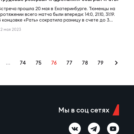
Встреча прошла 20 мая в Екатеринбурге. Тюменцы на
протяжении всего матча были впереди: 14:0, 21:10, 31:19.
В концовке «Рать» сократила разницу в счете до 3
очков, однако вырвать даже ничью не получилось –
22 мая 2023
36:33 победа «Адреналина». Екатеринбуржцы
получают защитный бонус.
…
74
75
76
77
78
79
Мы в соц сетях