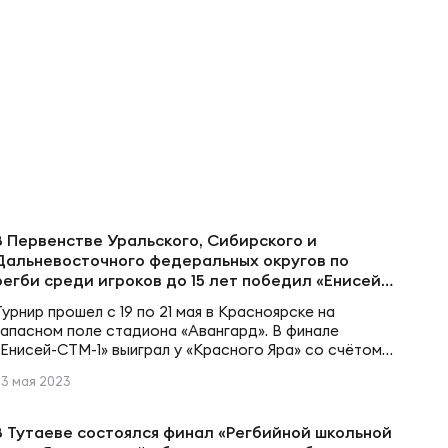
В Первенстве Уральского, Сибирского и
Дальневосточного федеральных округов по
регби среди игроков до 15 лет победил «Енисей-
СТМ-1»
Турнир прошел с 19 по 21 мая в Красноярске на
запасном поле стадиона «Авангард». В финале
«Енисей-СТМ-1» выиграл у «Красного Яра» со счётом
12:5. Итоговое положение команд1 Енисей-СТМ-12
23 мая 2023
Красный Яр3 СШ Юность (Зеленогорск)4 Сборная
Кемеровской области5 Сборная Забайкальского края6
Енисей-СТМ-2010 (Зеленогорск)7 Енисей-СТМ-2
ы
В Тутаеве состоялся финал «Регбийной школьной
(Зеленогорск)8 СШ Триумф, сборная Новосибирской