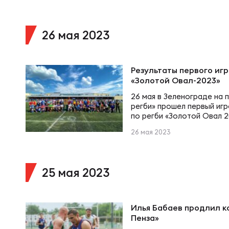
Фед
Экс
регулярного чемпионата.
Янюшкина остаются теоре
место, однако в это верит
«Енисей-СТМ» в последне
26 мая 2023
Пер
Фон
Результаты первого иг
Перв
«Золотой Овал-2023»
ПРОГ
26 мая в Зеленограде на
регби» прошел первый игр
Перв
по регби «Золотой Овал 2
Ака
приз вступили 60 команд.
26 мая 2023
игрового дня по ссылке.
после первого игрового д
Все
второго игрового дня 27 
Нов
места Полуфиналы…
25 мая 2023
ЮНОШ
Зай
Илья Бабаев продлил к
Пенза»