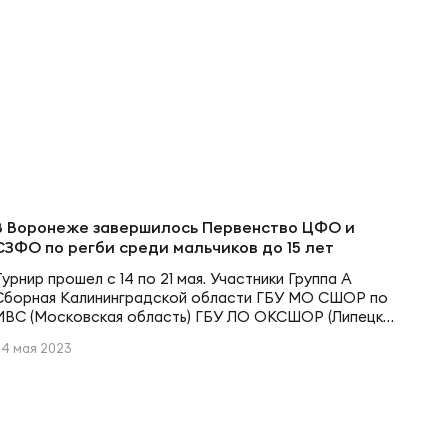
В Воронеже завершилось Первенство ЦФО и
СЗФО по регби среди мальчиков до 15 лет
Турнир прошел с 14 по 21 мая. Участники Группа А
Сборная Калининградской области ГБУ МО СШОР по
ИВС (Московская область) ГБУ ЛО ОКСШОР (Липецк)
Приморец-Олимпийские Надежды (Санкт-Петербург)
24 мая 2023
Группа В ГБУ СШОР Лидер (Санкт-Петербург) Сборная
Белгородской области Сборная Курской области
Группа С РО РСК Шторм (Санкт-Петербург) МБУДО
ДЮСШ (Лосино-Петровский) Сборная Воронежской
области Расписание Первый групповой этап…