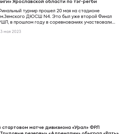
лиги» Ярославской области по тэг-регби
области
Финальный турнир прошел 20 мая на стадионе
ы
им.Земского ДЮСШ N4. Это был уже второй Финал
РШЛ, в прошлом году в соревнованиях участвовали
команды школ Тутаевского района, всего 7 команд. В
23 мая 2023
2023 году к школам Тутаевского района
присоединились школы Большесельского, Рыбинского,
Ярославского районов и Ярославля. Всего 150
участников, 15 команд в двух возрастных категориях.
На торжественном открытии…
В стартовом матче дивизиона «Урал» ФРЛ
«Трудовые резервы» «Адреналин» обыграл «Рать»